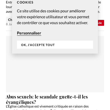
Entre l’image démesurée des évangéliques dans les médias et le
COOKIES
lourd passé du mot «chrétien», est-il encore facile de se définir
Ce site utilise des cookies pour améliorer
avec ces mots? Décryptage d’une communication compliquée.
votre expérience utilisateur et vous permet
Charlotte Moulin
de contrôler ce que vous souhaitez activer.
Abonnés
Monde
8 Jan 2024
Personnaliser
OK, J'ACCEPTE TOUT
Abus sexuels: le scandale guette-t-il les
évangéliques?
L’Église catholique est vivement critiquée en raison des