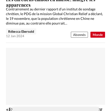
apparences
Contrairement au dernier rapport d’un institut de sondage
chrétien, le PDG de la mission Global Christian Relief a déclaré,
le 19 novembre, que la population chrétienne en Chine ne
diminue pas, au contraire elle pourrait…
Rébecca Ebersold
Abonnés
Monde
12 Jan 2024
«Evangélique», cette étiquette lourde à porter