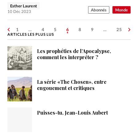
Esther Laurent
Abonnés
Monde
10 Déc 2023
1
…
4
5
6
8
9
…
25
ARTICLES LES PLUS LUS
Les prophéties de l’Apocalypse,
comment les interpréter ?
La série «The Chosen», entre
engouement et critiques
Puisses-tu, Jean-Louis Aubert