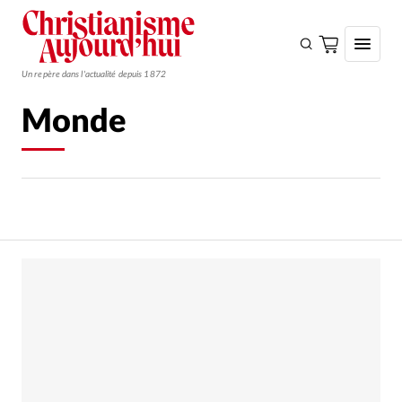
Un repère dans l'actualité depuis 1872
Monde
S'ABONNER
Monde
Eglises
Opinions
Tous les articles
Faire un don
Emploi
Se connecter