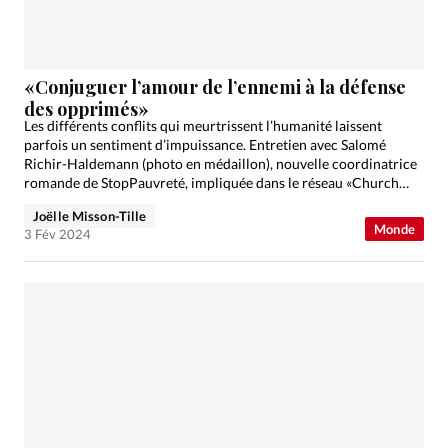
Édition: Internationale
Devise:
CHF
RUBRIQUES
«Conjuguer l’amour de l’ennemi à la défense
Tous les articles
Actualité chrétienne
des opprimés»
Les différents conflits qui meurtrissent l’humanité laissent
Actualité internationale
Chronique
Culture
parfois un sentiment d’impuissance. Entretien avec Salomé
Dossier
Eglises
Foi
Génération réveil
Monde
Richir-Haldemann (photo en médaillon), nouvelle coordinatrice
romande de StopPauvreté, impliquée dans le réseau «Church
Opinions
Publireportage
Relations Aujourd'hui
and Peace» (l’Église et la paix).
Société
Tour du monde des Eglises
Trait d'Ixène
Joëlle Misson-Tille
Monde
3 Fév 2024
Vécu
Vie Intérieure