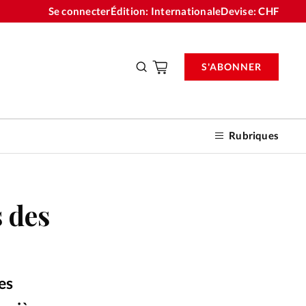
Se connecter
Édition: Internationale
Devise:
CHF
S'ABONNER
Rubriques
s des
nnements
n don
es