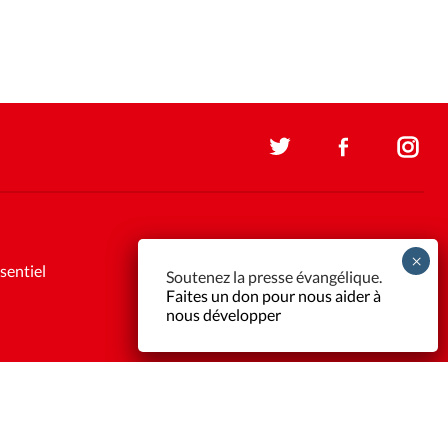
sentiel
Soutenez la presse évangélique.
Faites un don pour nous aider à
nous développer
Support et maintenance:
Solutions Kläy