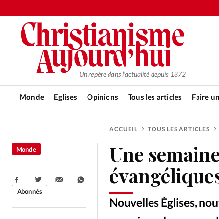
Un repère dans l'actualité depuis 1872
Monde
Eglises
Opinions
Tous les articles
Faire u
ACCUEIL
TOUS LES ARTICLES
RUBRIQUES
Une semaine 
Monde
Tous les articles
Actualité ch
évangélique
Partager:
Actualité internationale
Chro
Abonnés
Nouvelles Églises, nou