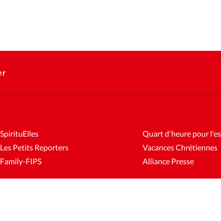
er
SpirituElles
Quart d'heure pour l'es
Les Petits Reporters
Vacances Chrétiennes
Family-FIPS
Alliance Presse
es
Mentions légales
Gestion des cookies