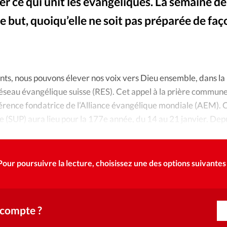
Foi
La bout
er ce qui unit les évangéliques. La semaine de
e but, quoiqu’elle ne soit pas préparée de faç
À propo
Opinions
La réda
ourd'hui
s, nous pouvons élever nos voix vers Dieu ensemble, dans la p
Mon co
lises
éseau évangélique suisse (RES). Cet appel à la prière commune 
onférence fondatrice de l’Alliance évangélique mondiale (AEM). 
Changem
e (SUP) aura lieu pour la 177e année, du 14 au 21 janvier. Dep
érieure
nt la deuxième semaine complète de janvier.
Nous co
Pour poursuivre la lecture, choisissez une des options suivantes 
Emploi
 compte ?