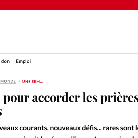
n don
Emploi
MONDE
UNE SEMAINE POUR ACCORDER LES PRIÈRES DES ÉVANGÉLIQUES
Accueil
pour accorder les prière
rétienne
Les abo
s
nique
Faire u
veaux courants, nouveaux défis... rares sont l