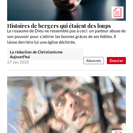
Édition: Internationale
Devise:
CHF
RUBRIQUES
Histoires de bergers qui étaient des loups
Tous les articles
Actualité chrétienne
Le royaume de Dieu ne ressemble pas à ceci: un pasteur abuse de
son pouvoir pour s’attirer les bonnes grâces de ses fidèles. Il
Actualité internationale
Chronique
Culture
laisse derrière lui une église déchirée.
Dossier
Eglises
Foi
Génération réveil
Monde
La rédaction de Christianisme
Opinions
Publireportage
Relations Aujourd'hui
Aujourd'hui
Abonnés
Dossier
27 Jan 2025
Société
Tour du monde des Eglises
Trait d'Ixène
Vécu
Vie Intérieure