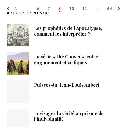
1
…
6
7
8
10
11
…
64
ARTICLES LES PLUS LUS
Les prophéties de l’Apocalypse,
comment les interpréter ?
La série «The Chosen», entre
engouement et critiques
Puisses-tu, Jean-Louis Aubert
Envisager la vérité au prisme de
l’individualité