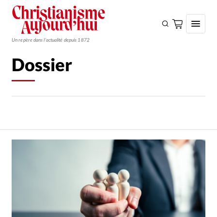
Un repère dans l'actualité depuis 1872
Dossier
S'ABONNER
Monde
Eglises
Opinions
Tous les articles
Faire un don
Emploi
Se connecter