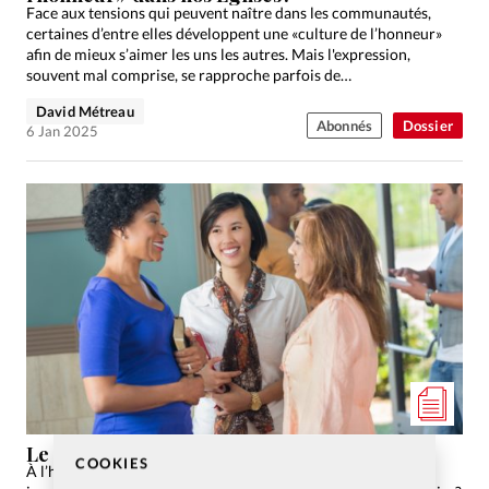
Face aux tensions qui peuvent naître dans les communautés,
certaines d’entre elles développent une «culture de l’honneur»
afin de mieux s’aimer les uns les autres. Mais l'expression,
souvent mal comprise, se rapproche parfois de
l'autocongratulation.
David Métreau
Abonnés
Dossier
6 Jan 2025
Le service en Église, une idée désuète?
COOKIES
À l’heure de l’individualisation de la société, peut-on encore