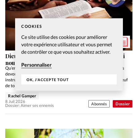
COOKIES
Ce site utilise des cookies pour améliorer
votre expérience utilisateur et vous permet
de contrôler ce que vous souhaitez activer.
Dieu a-t-il vraiment dit de prier pour ceux qui
nous maltraitent?
Personnaliser
Qu’enseigne l’Ancien Testament concernant la façon dont nous
devons traiter nos ennemis? Dans la loi confiée à Israël, les
instructions de Dieu sont très précises: «Si tu rencontres le bœuf
OK, J'ACCEPTE TOUT
de ton ennemi ou son…
Rachel Gamper
8 Juil 2026
Abonnés
Dossier
Dossier: Aimer ses ennemis