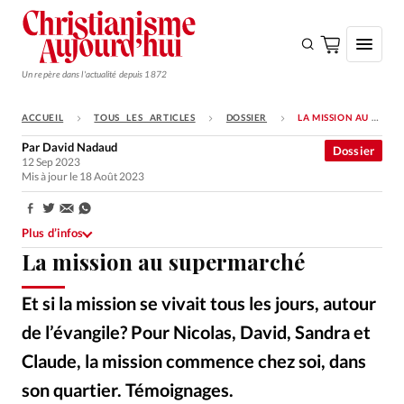
Un repère dans l'actualité depuis 1872
ACCUEIL
TOUS LES ARTICLES
DOSSIER
LA MISSION AU SUPERMARCHÉ
S'ABONNER
Par
David Nadaud
Dossier
12 Sep 2023
Monde
Mis à jour le 18 Août 2023
Eglises
Partager:
Opinions
Plus d’infos
La mission au supermarché
Tous les articles
Faire un don
Et si la mission se vivait tous les jours, autour
Emploi
de l’évangile? Pour Nicolas, David, Sandra et
Claude, la mission commence chez soi, dans
Se connecter
son quartier. Témoignages.
Getty Images
©