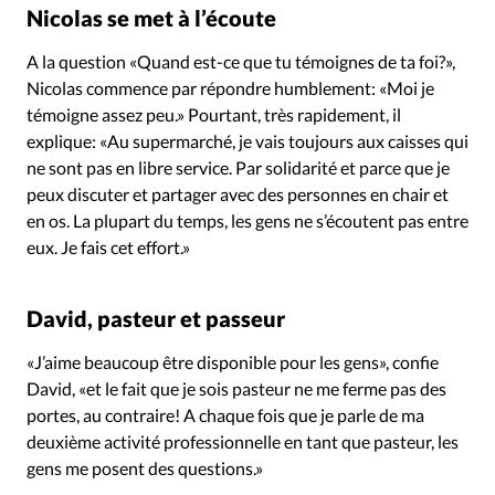
Édition: Internationale
Nicolas se met à l’écoute
Devise:
CHF
A la question «Quand est-ce que tu témoignes de ta foi?»,
Nicolas commence par répondre humblement: «Moi je
RUBRIQUES
Tous les articles
Actualité chrétienne
témoigne assez peu.» Pourtant, très rapidement, il
explique: «Au supermarché, je vais toujours aux caisses qui
Actualité internationale
Chronique
Culture
ne sont pas en libre service. Par solidarité et parce que je
Dossier
Eglises
Foi
Génération réveil
Monde
peux discuter et partager avec des personnes en chair et
Opinions
Publireportage
Relations Aujourd'hui
en os. La plupart du temps, les gens ne s’écoutent pas entre
Société
Tour du monde des Eglises
Trait d'Ixène
eux. Je fais cet effort.»
Vécu
Vie Intérieure
David, pasteur et passeur
«J’aime beaucoup être disponible pour les gens», confie
David, «et le fait que je sois pasteur ne me ferme pas des
portes, au contraire! A chaque fois que je parle de ma
deuxième activité professionnelle en tant que pasteur, les
gens me posent des questions.»