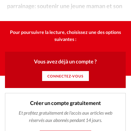
Édition: Internationale
parrainage: soutenir une jeune maman et son
Devise:
CHF
bébé.
Compassion
©
RUBRIQUES
Tous les articles
Actualité chrétienne
Pour poursuivre la lecture, choisissez une des options
Actualité internationale
Chronique
Culture
suivantes :
Dossier
Eglises
Foi
Génération réveil
Monde
Opinions
Publireportage
Relations Aujourd'hui
Vous avez déjà un compte ?
Société
Tour du monde des Eglises
Trait d'Ixène
Vécu
Vie Intérieure
CONNECTEZ-VOUS
Créer un compte gratuitement
Et profitez gratuitement de l'accès aux articles web
réservés aux abonnés pendant 14 jours.