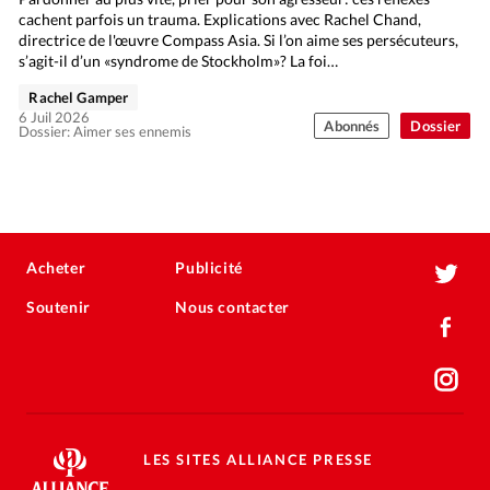
cachent parfois un trauma. Explications avec Rachel Chand,
directrice de l'œuvre Compass Asia. Si l’on aime ses persécuteurs,
s’agit-il d’un «syndrome de Stockholm»? La foi…
Rachel Gamper
6 Juil 2026
Abonnés
Dossier
Dossier: Aimer ses ennemis
Acheter
Publicité
Soutenir
Nous contacter
LES SITES ALLIANCE PRESSE