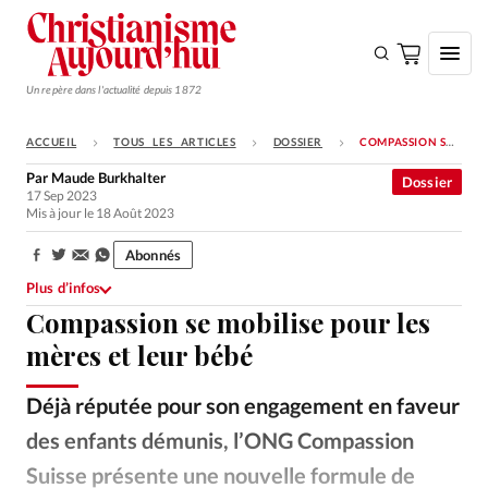
Un repère dans l'actualité depuis 1872
ACCUEIL
TOUS LES ARTICLES
DOSSIER
COMPASSION SE MOBILISE POUR LES MÈRES ET LEUR BÉBÉ
S'ABONNER
Par
Maude Burkhalter
Dossier
17 Sep 2023
Monde
Mis à jour le 18 Août 2023
Eglises
Abonnés
Partager:
Opinions
Plus d’infos
Compassion se mobilise pour les
Tous les articles
mères et leur bébé
Faire un don
Emploi
Déjà réputée pour son engagement en faveur
des enfants démunis, l’ONG Compassion
Se connecter
Suisse présente une nouvelle formule de