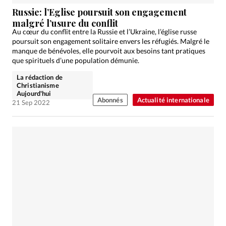
Édition: Suisse
Russie: l’Eglise poursuit son engagement
Devise:
CHF
malgré l’usure du conflit
Au cœur du conflit entre la Russie et l’Ukraine, l’église russe
RUBRIQUES
poursuit son engagement solitaire envers les réfugiés. Malgré le
Tous les articles
Actualité chrétienne
manque de bénévoles, elle pourvoit aux besoins tant pratiques
que spirituels d’une population démunie.
Actualité internationale
Chronique
Culture
La rédaction de
Dossier
Eglises
Foi
Génération réveil
Monde
Christianisme
Aujourd'hui
Opinions
Publireportage
Relations Aujourd'hui
Abonnés
Actualité internationale
21 Sep 2022
Société
Tour du monde des Eglises
Trait d'Ixène
Vécu
Vie Intérieure