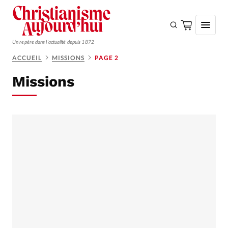
Un repère dans l'actualité depuis 1872
ACCUEIL
MISSIONS
PAGE 2
S'ABONNER
Missions
Monde
Eglises
Opinions
Tous les articles
Faire un don
Emploi
Se connecter