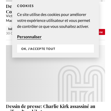
Dessin de presse: la Vénézuélienne María
COOKIES
Corina Machado prix Nobel de la paix
Ce site utilise des cookies pour améliorer
Victoire morale de María Corina Machado sur le régime de
votre expérience utilisateur et vous permet
Maduro, symbole d’une résistance pacifique au Venezuela.
de contrôler ce que vous souhaitez activer.
Ixène
Abonnés
Trait d'Ixène
30 Oct 2025
Personnaliser
OK, J'ACCEPTE TOUT
Dessin de presse: Charlie Kirk assassiné au