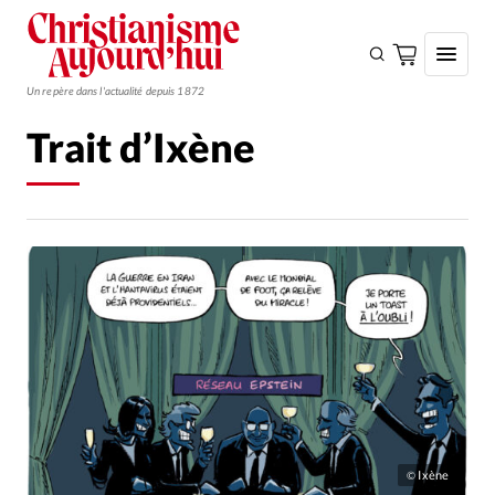
Un repère dans l'actualité depuis 1872
Trait d’Ixène
S'ABONNER
Monde
Eglises
Opinions
Tous les articles
Faire un don
Emploi
Se connecter
Ixène
©