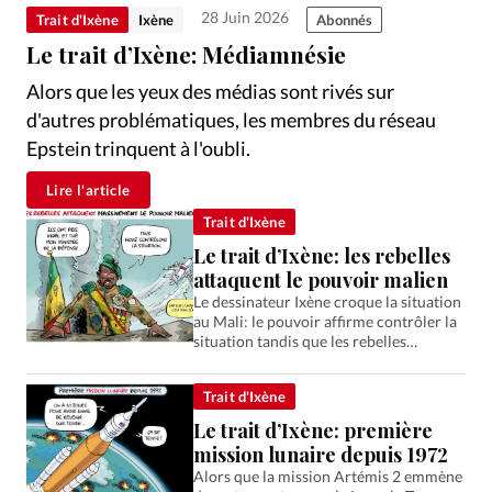
Édition: Suisse
28 Juin 2026
Trait d'Ixène
Ixène
Abonnés
Devise:
CHF
Le trait d’Ixène: Médiamnésie
RUBRIQUES
Alors que les yeux des médias sont rivés sur
Tous les articles
Actualité chrétienne
d'autres problématiques, les membres du réseau
Actualité internationale
Chronique
Culture
Epstein trinquent à l'oubli.
Dossier
Eglises
Foi
Génération réveil
Monde
Lire l'article
Opinions
Publireportage
Relations Aujourd'hui
Trait d'Ixène
Société
Tour du monde des Eglises
Trait d'Ixène
Le trait d’Ixène: les rebelles
Vécu
Vie Intérieure
attaquent le pouvoir malien
Le dessinateur Ixène croque la situation
au Mali: le pouvoir affirme contrôler la
situation tandis que les rebelles
avancent. Le trait d'humour grinçant de
juin 2026.
Trait d'Ixène
Le trait d’Ixène: première
mission lunaire depuis 1972
Alors que la mission Artémis 2 emmène