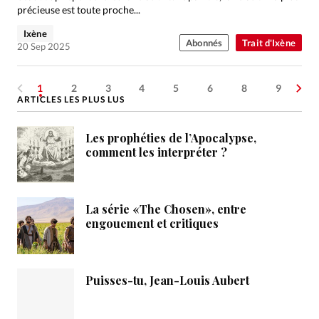
précieuse est toute proche...
Ixène
Abonnés
Trait d'Ixène
20 Sep 2025
1
2
3
4
5
6
8
9
ARTICLES LES PLUS LUS
Les prophéties de l’Apocalypse,
comment les interpréter ?
La série «The Chosen», entre
engouement et critiques
Puisses-tu, Jean-Louis Aubert