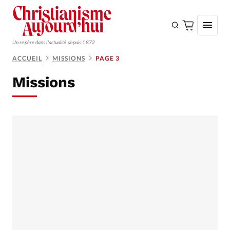
Un repère dans l'actualité depuis 1872
ACCUEIL
MISSIONS
PAGE 3
S'ABONNER
Missions
Monde
Eglises
Opinions
Tous les articles
Faire un don
Emploi
Se connecter