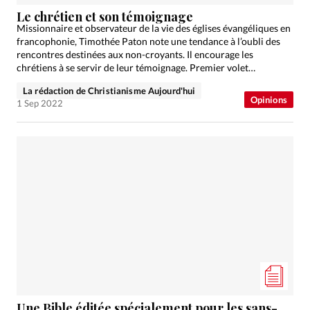
Édition: Suisse
Le chrétien et son témoignage
Devise:
CHF
Missionnaire et observateur de la vie des églises évangéliques en
francophonie, Timothée Paton note une tendance à l’oubli des
RUBRIQUES
rencontres destinées aux non-croyants. Il encourage les
Tous les articles
Actualité chrétienne
chrétiens à se servir de leur témoignage. Premier volet…
Actualité internationale
Chronique
Culture
La rédaction de Christianisme Aujourd'hui
Opinions
1 Sep 2022
Dossier
Eglises
Foi
Génération réveil
Monde
Opinions
Publireportage
Relations Aujourd'hui
Société
Tour du monde des Eglises
Trait d'Ixène
Vécu
Vie Intérieure
Une Bible éditée spécialement pour les sans-