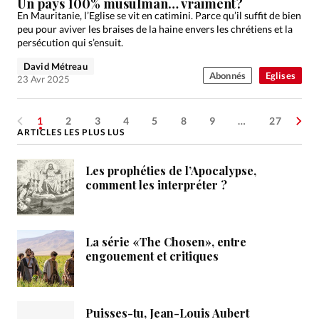
Un pays 100% musulman… vraiment?
En Mauritanie, l’Eglise se vit en catimini. Parce qu’il suffit de bien
peu pour aviver les braises de la haine envers les chrétiens et la
persécution qui s’ensuit.
David Métreau
Abonnés
Eglises
23 Avr 2025
1
2
3
4
5
8
9
…
27
ARTICLES LES PLUS LUS
Les prophéties de l’Apocalypse,
comment les interpréter ?
La série «The Chosen», entre
engouement et critiques
Puisses-tu, Jean-Louis Aubert