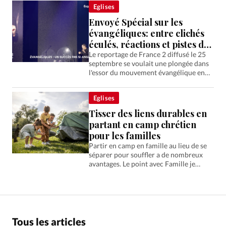
Eglises
arménienne.
Envoyé Spécial sur les
évangéliques: entre clichés
éculés, réactions et pistes de
réflexion
Le reportage de France 2 diffusé le 25
septembre se voulait une plongée dans
l'essor du mouvement évangélique en
France. L'analyse des séquences
diffusées révèlent un traitement
Eglises
déséquilibré mais qui soulève malgré
tout des questions…
Tisser des liens durables en
partant en camp chrétien
pour les familles
Partir en camp en famille au lieu de se
séparer pour souffler a de nombreux
avantages. Le point avec Famille je
t’aime et Teen ranch.
Tous les articles