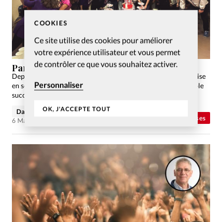
COOKIES
Ce site utilise des cookies pour améliorer
votre expérience utilisateur et vous permet
de contrôler ce que vous souhaitez activer.
Parole à ceux qui sauvent en témoignant
Depuis maintenant dix ans, le collectif ResKP propose une mise
Personnaliser
en scène artistique afin de témoigner de l’évangile. Un véritable
succès qui n’est pas près de s’arrêter.
OK, J'ACCEPTE TOUT
David Métreau
Abonnés
Eglises
6 Mai 2025