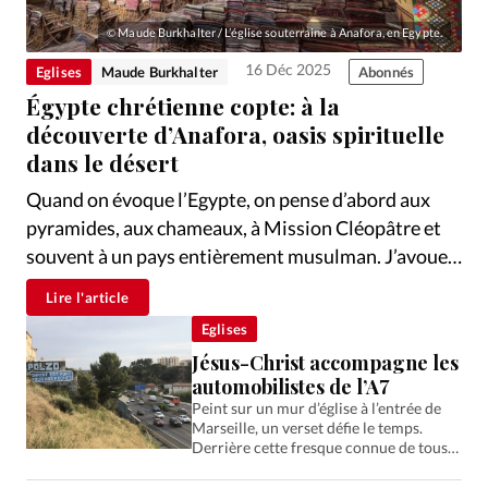
Édition: Suisse
Maude Burkhalter / L’église souterraine à Anafora, en Egypte.
©
Devise:
CHF
16 Déc 2025
Eglises
Maude Burkhalter
Abonnés
RUBRIQUES
Égypte chrétienne copte: à la
Tous les articles
Actualité chrétienne
découverte d’Anafora, oasis spirituelle
Actualité internationale
Chronique
Culture
dans le désert
Dossier
Eglises
Foi
Génération réveil
Monde
Quand on évoque l’Egypte, on pense d’abord aux
Opinions
Publireportage
Relations Aujourd'hui
pyramides, aux chameaux, à Mission Cléopâtre et
Société
Tour du monde des Eglises
Trait d'Ixène
souvent à un pays entièrement musulman. J’avoue:
Vécu
Vie Intérieure
en débarquant au Caire fin octobre, j’avais encore
Lire l'article
ces images en tête. Oui, j’ai fait la touriste classique,
Eglises
les pyramides de Gizeh, le selfie devant le Sphinx, le
Jésus-Christ accompagne les
tour à dos de chameau.…
automobilistes de l’A7
Peint sur un mur d’église à l’entrée de
Marseille, un verset défie le temps.
Derrière cette fresque connue de tous
se cache une histoire particulière, celle
d’une communauté évangélique