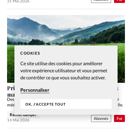
31 Mai 2026
COOKIES
Ce site utilise des cookies pour améliorer
votre expérience utilisateur et vous permet
de contrôler ce que vous souhaitez activer.
Prière: merci Seigneur parce que tu fortifies
Personnaliser
ma foi
Des disciples d'Emmaüs à nos propres doutes, Rachel Gamper
OK, J'ACCEPTE TOUT
médite sur la façon dont Dieu relève notre foi quand elle vacille.
Rachel Gamper
Abonnés
Foi
14 Mai 2026