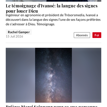
Édition: Internationale
Le témoignage d’Ivanoé: la langue des signes
Devise:
CHF
pour louer Dieu
Ingénieur en agronomie et président de Trésorsmedia, Ivanoé a
RUBRIQUES
découvert dans la langue des signes l'une de ses façons préférées
Tous les articles
Actualité chrétienne
de s'adresser à Dieu. Témoignage.
Actualité internationale
Chronique
Culture
Rachel Gamper
Abonnés
Foi
15 Juil 2026
Dossier
Eglises
Foi
Génération réveil
Monde
Opinions
Publireportage
Relations Aujourd'hui
Société
Tour du monde des Eglises
Trait d'Ixène
Vécu
Vie Intérieure
Prière: Merci Seigneur pour ce que personne