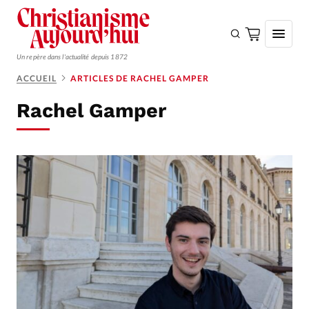
Un repère dans l'actualité depuis 1872
ACCUEIL
ARTICLES DE RACHEL GAMPER
S'ABONNER
Rachel Gamper
Monde
Eglises
Opinions
Tous les articles
Faire un don
Emploi
Se connecter