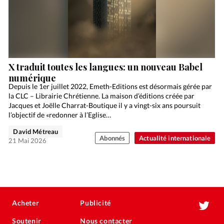
X traduit toutes les langues: un nouveau Babel
numérique
Depuis le 1er juillet 2022, Emeth-Editions est désormais gérée par
la CLC – Librairie Chrétienne. La maison d’éditions créée par
Jacques et Joëlle Charrat-Boutique il y a vingt-six ans poursuit
l’objectif de «redonner à l’Eglise…
David Métreau
Abonnés
Actualité internationale
21 Mai 2026
Acheter
Publicité
Soutenir
Nous contacter