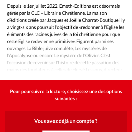
Édition: Internationale
Depuis le 1er juillet 2022, Emeth-Editions est désormais
Devise:
CHF
gérée par la CLC – Librairie Chrétienne. La maison
d’éditions créée par Jacques et Joëlle Charrat-Boutique il y
RUBRIQUES
a vingt-six ans poursuit l’objectif de «redonner à l’Eglise les
Tous les articles
Actualité chrétienne
éléments des racines juives de la foi chrétienne pour que
Actualité internationale
Chronique
Culture
cette Eglise redevienne primitive». Figurent parmi ses
Dossier
Eglises
Foi
Génération réveil
Monde
ouvrages La Bible juive complète, Les mystères de
l’Apocalypse ou encore Le mystère de l’Olivier. C’est
Opinions
Publireportage
Relations Aujourd'hui
l’occasion de revenir sur l’histoire de cette passation des
Société
Tour du monde des Eglises
Trait d'Ixène
mains des fondateurs à celles de Hervé Lessous, directeur
Vécu
Vie Intérieure
de la CLC.
Pour poursuivre la lecture, choisissez une des options
suivantes :
Vous avez déjà un compte ?