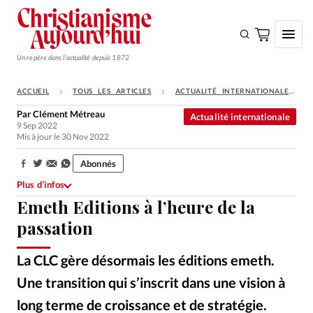
Un repère dans l'actualité depuis 1872
ACCUEIL
TOUS LES ARTICLES
ACTUALITÉ INTERNATIONALE
S'ABONNER
Par
Clément Métreau
Actualité internationale
9 Sep 2022
Monde
Mis à jour le 30 Nov 2022
Eglises
Abonnés
Partager:
Opinions
Plus d’infos
Emeth Editions à l’heure de la
Tous les articles
passation
Faire un don
Emploi
La CLC gère désormais les éditions emeth.
Une transition qui s’inscrit dans une vision à
Se connecter
long terme de croissance et de stratégie.
Hervé Lessous, directeur de la CLC (à g.) et Jacques Charrat-Boutique
©