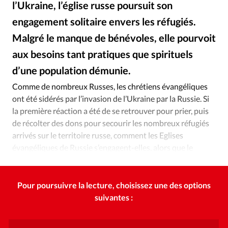
Édition: Internationale
l’Ukraine, l’église russe poursuit son
Devise:
CHF
engagement solitaire envers les réfugiés.
Malgré le manque de bénévoles, elle pourvoit
RUBRIQUES
Tous les articles
Actualité chrétienne
aux besoins tant pratiques que spirituels
Actualité internationale
Chronique
Culture
d’une population démunie.
Istockphoto
©
Dossier
Eglises
Foi
Génération réveil
Monde
Comme de nombreux Russes, les chrétiens évangéliques
Opinions
Publireportage
Relations Aujourd'hui
ont été sidérés par l’invasion de l’Ukraine par la Russie. Si
la première réaction a été de se retrouver pour prier, puis
Société
Tour du monde des Eglises
Trait d'Ixène
de récolter des dons pour secourir les nombreux réfugiés
Vécu
Vie Intérieure
arrivés sur le territoire russe, comment les Eglises
évangéliques de Russie s’engagent-elles, alors que le
conflit s’installe dans la durée?
Pour poursuivre la lecture, choisissez une des options
suivantes :