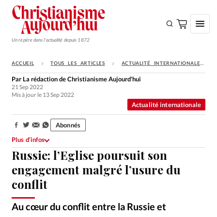
Un repère dans l'actualité depuis 1872
ACCUEIL
TOUS LES ARTICLES
ACTUALITÉ INTERNATIONALE
S'ABONNER
Par
La rédaction de Christianisme Aujourd'hui
21 Sep 2022
Monde
Mis à jour le 13 Sep 2022
Actualité internationale
Eglises
Opinions
Abonnés
Partager:
Plus d’infos
Tous les articles
Russie: l’Eglise poursuit son
Faire un don
engagement malgré l’usure du
Emploi
conflit
Se connecter
Au cœur du conflit entre la Russie et