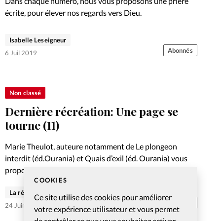
Dans chaque numéro, nous vous proposons une prière
écrite, pour élever nos regards vers Dieu.
Isabelle Leseigneur
Abonnés
6 Juil 2019
Non classé
Dernière récréation: Une page se
tourne (11)
Marie Theulot, auteure notamment de Le plongeon
interdit (éd.Ourania) et Quais d’exil (éd. Ourania) vous
propose la nouvelle Dernière récréation.
COOKIES
La rédaction de Christianisme Aujourd'hui
Ce site utilise des cookies pour améliorer
Abonnés
24 Juin 2019
votre expérience utilisateur et vous permet
de contrôler ce que vous souhaitez activer.