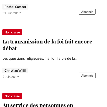
l’Evangile qui lui ont permis…
Rachel Gamper
Abonnés
21 Juin 2019
Non classé
La transmission de la foi fait encore
débat
Les questions religieuses, maillon faible de la
transmission? Un thème qui a été abordé les 2 et 3 mai à
Genève lors d’un colloque.
Christian Willi
Abonnés
9 Juin 2019
Non classé
Au service des personnes en