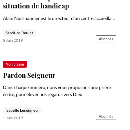
situation de handicap
Alain Nussbaumer est le directeur d’un centre accueillant
notamment des personnes en situation de handicap, qu’il
affectionne particulièrement. Portrait.
Sandrine Roulet
Abonnés
5 Juin 2019
Non classé
Pardon Seigneur
Dans chaque numéro, nous vous proposons une prière
écrite, pour élever nos regards vers Dieu.
Isabelle Leseigneur
Abonnés
1 Juin 2019