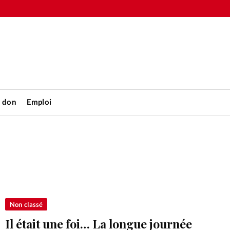
n don
Emploi
Accueil
rétienne
Les abo
nique
Faire u
Non classé
Il était une foi… La longue journée