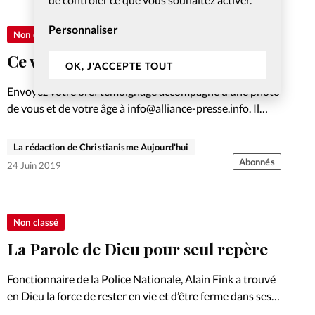
Personnaliser
Non classé
Ce verset qui me parle
OK, J'ACCEPTE TOUT
Envoyez votre bref témoignage accompagné d’une photo
de vous et de votre âge à info@alliance-presse.info. Il
figurera peut-être ici et encouragera d’autres lecteurs.
La rédaction de Christianisme Aujourd'hui
Abonnés
24 Juin 2019
Non classé
La Parole de Dieu pour seul repère
Fonctionnaire de la Police Nationale, Alain Fink a trouvé
en Dieu la force de rester en vie et d’être ferme dans ses
choix. Malgré une enfance traumatisée, c’est l’amour et