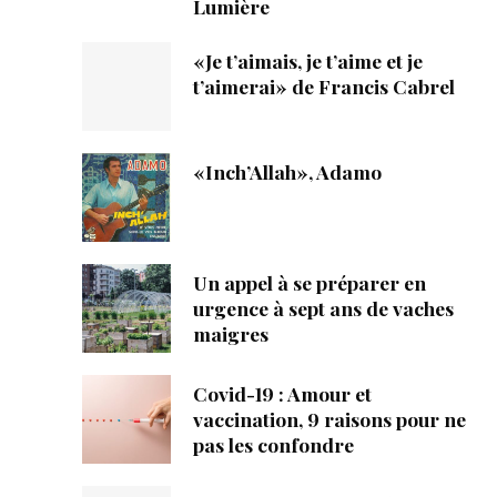
Lumière
«Je t’aimais, je t’aime et je
t’aimerai» de Francis Cabrel
«Inch’Allah», Adamo
Un appel à se préparer en
urgence à sept ans de vaches
maigres
Covid-19 : Amour et
vaccination, 9 raisons pour ne
pas les confondre