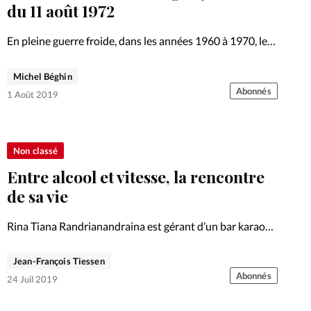
Foi
La bout
du 11 août 1972
À propo
Opinions
En pleine guerre froide, dans les années 1960 à 1970, les
croyants occidentaux découvrent la persécution des
La réda
chrétiens du bloc communiste. Parallèlement, ils
Michel Béghin
ourd'hui
assistent au relâchement des mœurs dans les Etats de
Abonnés
1 Août 2019
l’Ouest: au nom…
Mon co
lises
Changem
Non classé
érieure
Entre alcool et vitesse, la rencontre
Nous co
de sa vie
Rina Tiana Randrianandraina est gérant d’un bar karaoké
Emploi
à Madagascar et féru de courses de voitures nocturnes.
Alors que sa vie est dominée par l’addiction, il se laisse
Jean-François Tiessen
rencontrer par Jésus. Un changement qui a…
Abonnés
24 Juil 2019