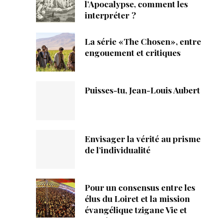
ique
l’Apocalypse, comment les
interpréter ?
s
La série «The Chosen», entre
engouement et critiques
ction
mpte
Puisses-tu, Jean-Louis Aubert
ement d'adresse
ntacter
Envisager la vérité au prisme
de l’individualité
Pour un consensus entre les
élus du Loiret et la mission
évangélique tzigane Vie et