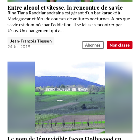
Édition: Internationale
Entre alcool et vitesse, la rencontre de sa vie
Devise:
CHF
Rina Tiana Randrianandraina est gérant d’un bar karaoké à
Madagascar et féru de courses de voitures nocturnes. Alors que
RUBRIQUES
sa vie est dominée par l’addiction, il se laisse rencontrer par
Tous les articles
Actualité chrétienne
Jésus. Un changement qui a…
Actualité internationale
Chronique
Culture
Jean-François Tiessen
Abonnés
Non classé
24 Juil 2019
Dossier
Eglises
Foi
Génération réveil
Monde
Opinions
Publireportage
Relations Aujourd'hui
Société
Tour du monde des Eglises
Trait d'Ixène
Vécu
Vie Intérieure
Le nom de Jésus visible façon Hollywood en