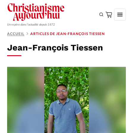
Un repère dans l'actualité depuis 1872
ACCUEIL
ARTICLES DE JEAN-FRANÇOIS TIESSEN
S'ABONNER
Jean-François Tiessen
Monde
Eglises
Opinions
Tous les articles
Faire un don
Emploi
Se connecter