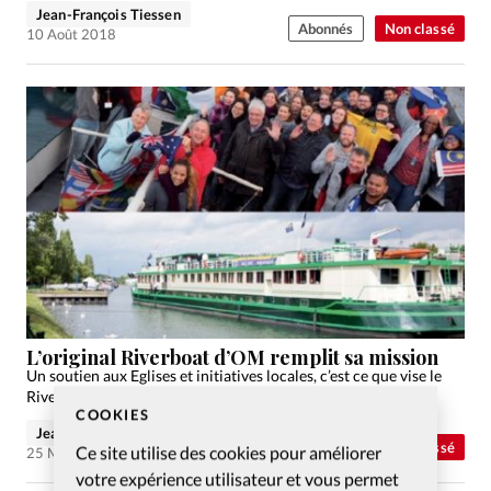
Jean-François Tiessen
Abonnés
Non classé
10 Août 2018
L’original Riverboat d’OM remplit sa mission
Un soutien aux Eglises et initiatives locales, c’est ce que vise le
Riverboat. Jeu, film et Evangile étaient au programme.
COOKIES
Jean-François Tiessen
Abonnés
Non classé
Ce site utilise des cookies pour améliorer
25 Mar 2018
votre expérience utilisateur et vous permet