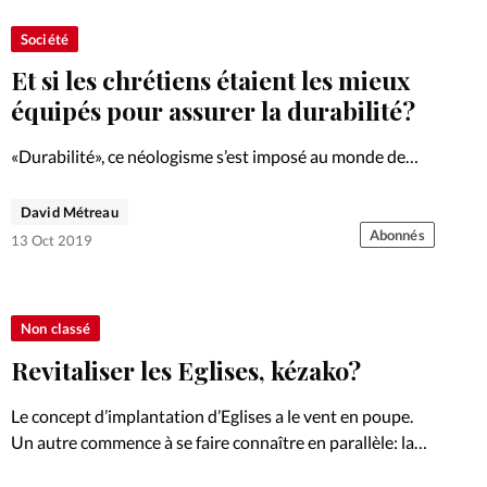
Société
Et si les chrétiens étaient les mieux
équipés pour assurer la durabilité?
«Durabilité», ce néologisme s’est imposé au monde de
l’entreprise, avec ses dimensions écologique et sociale.
Un panel d’entrepreneurs croyants témoignent que pour
David Métreau
eux, ces concepts viennent naturellement.
Abonnés
13 Oct 2019
Non classé
Revitaliser les Eglises, kézako?
Le concept d’implantation d’Eglises a le vent en poupe.
Un autre commence à se faire connaître en parallèle: la
revitalisation.