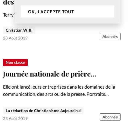
des disciples»
OK, J'ACCEPTE TOUT
Terry Williams (photo en médaillon) est sollicité dans le
monde entier pour former parents et moniteurs d’école
du dimanche à la transmission de la foi. Orateur principal
Christian Willi
de la Boîte à outils fin septembre en…
Abonnés
28 Août 2019
Non classé
Journée nationale de prière…
Elle ont lancé leurs entreprises dans les domaines de la
communication, des arts ou de la presse. Portraits
Dossier: Entrepreneurs Photo: De gauche à droite:
Audrey Pottiez-Reynard, Aminata Badiaga, Angélique
La rédaction de Christianisme Aujourd'hui
Siar
Abonnés
23 Août 2019