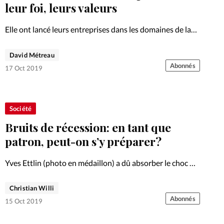
Foi
La bout
leur foi, leurs valeurs
À propo
Opinions
Elle ont lancé leurs entreprises dans les domaines de la
communication, des arts ou de la presse. Portraits
La réda
Dossier: Entrepreneurs Photo: De gauche à droite:
David Métreau
ourd'hui
Audrey Pottiez-Reynard, Aminata Badiaga, Angélique
Abonnés
17 Oct 2019
Siar
Mon co
lises
Changem
Société
érieure
Bruits de récession: en tant que
Nous co
patron, peut-on s’y préparer?
Yves Ettlin (photo en médaillon) a dû absorber le choc du
Emploi
«grounding» de Swissair en tant que directeur financier
d’une de ses filiales. Il ne s’inquiète pas plus que ça de
Christian Willi
l’éventualité d’une prochaine récession…
Abonnés
15 Oct 2019