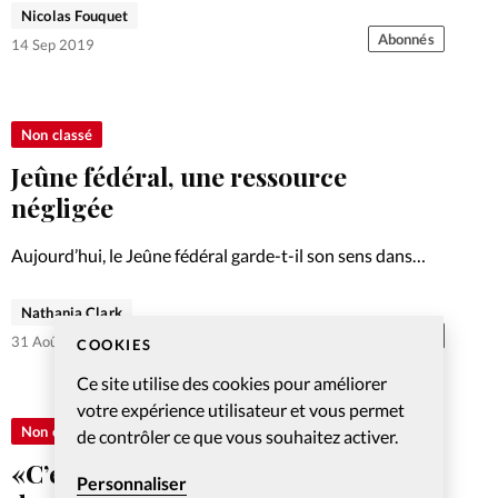
Nicolas Fouquet
Abonnés
14 Sep 2019
Non classé
Jeûne fédéral, une ressource
négligée
Aujourd’hui, le Jeûne fédéral garde-t-il son sens dans
une société séculière? Comment le reprendre au sérieux?
Nathania Clark
Abonnés
31 Août 2019
COOKIES
Ce site utilise des cookies pour améliorer
votre expérience utilisateur et vous permet
Non classé
de contrôler ce que vous souhaitez activer.
«C’est d’abord aux familles de faire
Personnaliser