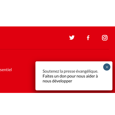
sentiel
Soutenez la presse évangélique.
Faites un don pour nous aider à
nous développer
Support et maintenance:
Solutions Kläy