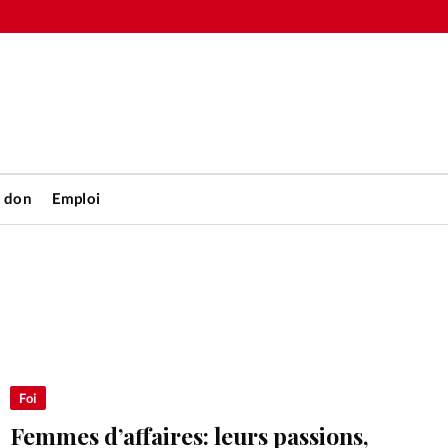
n don
Emploi
Accueil
rétienne
Les abo
nique
Faire u
Foi
Femmes d’affaires: leurs passions,