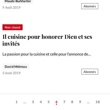
Daigle. Coup de projecteur.
Maude Burkhalter
Abonnés
9 Août 2019
Non classé
Il cuisine pour honorer Dieu et ses
invités
La passion pour la cuisine et celle pour l’annonce de
l’Evangile se rencontrent quand Basile Dabbo et une
équipe cuisinent après le culte. Portrait.
David Métreau
Abonnés
3 Août 2019
1
…
3
4
5
6
7
8
9
…
18