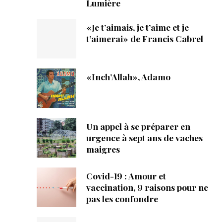
Lumière
«Je t’aimais, je t’aime et je
t’aimerai» de Francis Cabrel
«Inch’Allah», Adamo
Un appel à se préparer en
urgence à sept ans de vaches
maigres
Covid-19 : Amour et
vaccination, 9 raisons pour ne
pas les confondre