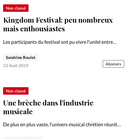
Non classé
Kingdom Festival: peu nombreux
mais enthousiastes
Les participants du festival ont pu vivre l’unité entre
chrétiens et mettre en pratique les enseignements.
Photo: Les 1300 participants du dimanche matin ont
Sandrine Roulet
élaboré un filet géant symbole de la moisson à venir.
Abonnés
23 Août 2019
Non classé
Une brèche dans l’industrie
musicale
De plus en plus vaste, l’univers musical chrétien réunit
des artistes aux styles marqués, à l’instar de Lauren