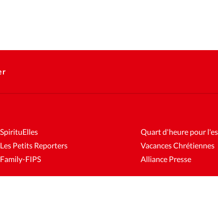
er
SpirituElles
Quart d'heure pour l'es
Les Petits Reporters
Vacances Chrétiennes
Family-FIPS
Alliance Presse
es
Mentions légales
Gestion des cookies