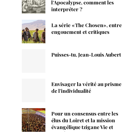
ique
l’Apocalypse, comment les
interpréter ?
s
La série «The Chosen», entre
engouement et critiques
ction
mpte
Puisses-tu, Jean-Louis Aubert
ement d'adresse
ntacter
Envisager la vérité au prisme
de l’individualité
Pour un consensus entre les
élus du Loiret et la mission
évangélique tzigane Vie et