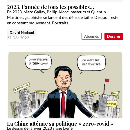
Édition: Internationale
2023, l’année de tous les possibles…
Devise:
CHF
En 2023, Marc Gallay, Philip Alcoc, pasteurs et Quentin
Martinet, graphiste, se lancent des défis de taille. De quoi rester
RUBRIQUES
en constant mouvement. Portraits.
Tous les articles
Actualité chrétienne
David Nadaud
Abonnés
Dossier
Actualité internationale
Chronique
Culture
27 Déc 2022
Dossier
Eglises
Foi
Génération réveil
Monde
Opinions
Publireportage
Relations Aujourd'hui
Société
Tour du monde des Eglises
Trait d'Ixène
Vécu
Vie Intérieure
La Chine atténue sa politique « zero-covid »
Le dessin de janvier 2023 signé Ixène