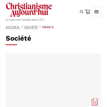
Un repère dans l'actualité depuis 1872
ACCUEIL
SOCIÉTÉ
PAGE 6
S'ABONNER
Société
Monde
Eglises
Opinions
Tous les articles
Faire un don
Emploi
Se connecter