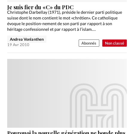
Édition: Internationale
Je suis fier du «C» du PDC
Devise:
CHF
Christophe Darbellay (1971), préside le dernier parti politique
suisse dont le nom contient le mot «chrétien». Ce catholique
RUBRIQUES
évoque le position-nement de son parti par rapport à son
Tous les articles
Actualité chrétienne
héritage confessionnel et par rapport à l’islam.…
Actualité internationale
Chronique
Culture
Andrea Vonlanthen
Abonnés
Non classé
19 Avr 2010
Dossier
Eglises
Foi
Génération réveil
Monde
Opinions
Publireportage
Relations Aujourd'hui
Société
Tour du monde des Eglises
Trait d'Ixène
Vécu
Vie Intérieure
Pourquoi la nouvelle génération ne boude plus