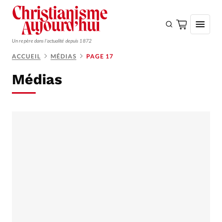
Un repère dans l'actualité depuis 1872
ACCUEIL
MÉDIAS
PAGE 17
S'ABONNER
Médias
Monde
Eglises
Opinions
Tous les articles
Faire un don
Emploi
Se connecter