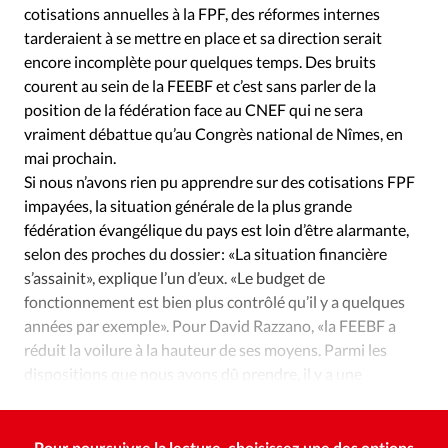
Édition: Internationale
cotisations annuelles à la FPF, des réformes internes
tarderaient à se mettre en place et sa direction serait
Devise:
CHF
encore incomplète pour quelques temps. Des bruits
RUBRIQUES
courent au sein de la FEEBF et c’est sans parler de la
Tous les articles
Actualité chrétienne
position de la fédération face au CNEF qui ne sera
Actualité internationale
Chronique
Culture
vraiment débattue qu’au Congrès national de Nîmes, en
mai prochain.
Dossier
Eglises
Foi
Génération réveil
Monde
Si nous n’avons rien pu apprendre sur des cotisations FPF
Opinions
Publireportage
Relations Aujourd'hui
impayées, la situation générale de la plus grande
Société
Tour du monde des Eglises
Trait d'Ixène
fédération évangélique du pays est loin d’être alarmante,
Vécu
Vie Intérieure
selon des proches du dossier : «La situation financière
s’assainit», explique l’un d’eux. «Le budget de
fonctionnement est bien plus contrôlé qu’il y a quelques
années par exemple». Pour David Razzano, «la FEEBF a
réduit la voilure à la hauteur de ses moyens. Parmi les
dispositions que nous avons dû prendre, il y a une
réduction de personnel.»
Pour poursuivre la lecture, choisissez une des options