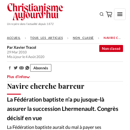
Un repère dans l'actualité depuis 1872
ACCUEIL
TOUS LES ARTICLES
NON CLASSÉ
NAVIRE CHERCHE BARREUR
S'ABONNER
Par
Xavier Tracol
Non classé
29 Mar 2010
Monde
Mis à jour le 4 Août 2020
Eglises
Abonnés
Partager:
Opinions
Plus d’infos
Navire cherche barreur
Tous les articles
Faire un don
La Fédération baptiste n’a pu jusque-là
Emploi
assurer la succession Lhermenault. Congrès
décisif en vue
Alliance Presse
©
Se connecter
La Fédération baptiste aurait du mal à payer ses