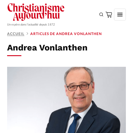
Un repère dans l'actualité depuis 1872
ACCUEIL
ARTICLES DE ANDREA VONLANTHEN
S'ABONNER
Andrea Vonlanthen
Monde
Eglises
Opinions
Tous les articles
Faire un don
Emploi
Se connecter