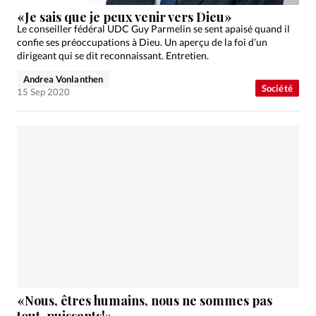
Édition: Internationale
«Je sais que je peux venir vers Dieu»
Devise:
CHF
Le conseiller fédéral UDC Guy Parmelin se sent apaisé quand il
confie ses préoccupations à Dieu. Un aperçu de la foi d’un
RUBRIQUES
dirigeant qui se dit reconnaissant. Entretien.
Tous les articles
Actualité chrétienne
Andrea Vonlanthen
Société
Actualité internationale
Chronique
Culture
15 Sep 2020
Dossier
Eglises
Foi
Génération réveil
Monde
Opinions
Publireportage
Relations Aujourd'hui
Société
Tour du monde des Eglises
Trait d'Ixène
Vécu
Vie Intérieure
«Nous, êtres humains, nous ne sommes pas
tout-puissants!»