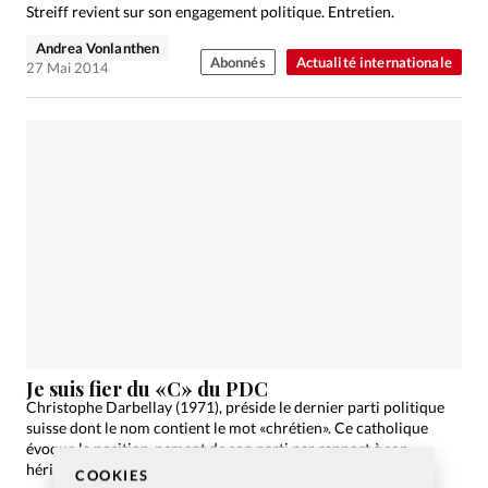
Streiff revient sur son engagement politique. Entretien.
Andrea Vonlanthen
Abonnés
Actualité internationale
27 Mai 2014
Je suis fier du «C» du PDC
Christophe Darbellay (1971), préside le dernier parti politique
suisse dont le nom contient le mot «chrétien». Ce catholique
évoque le position-nement de son parti par rapport à son
héritage confessionnel et par rapport à l’islam.…
COOKIES