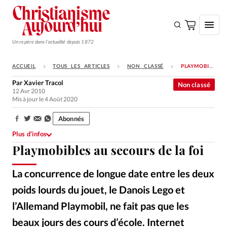
Un repère dans l'actualité depuis 1872
ACCUEIL
TOUS LES ARTICLES
NON CLASSÉ
PLAYMOBIBLES AU SECOURS DE LA FOI
S'ABONNER
Par
Xavier Tracol
Non classé
12 Avr 2010
Monde
Mis à jour le 4 Août 2020
Eglises
Abonnés
Partager:
Opinions
Plus d’infos
Playmobibles au secours de la foi
Tous les articles
Faire un don
La concurrence de longue date entre les deux
Emploi
poids lourds du jouet, le Danois Lego et
l’Allemand Playmobil, ne fait pas que les
Se connecter
beaux jours des cours d’école. Internet