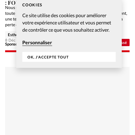
: FOUILLES EN GALILÉE
COOKIES
Nous sommes en 2084. L’humanité n’utilise plus de papier car
toute l’information est numérisée sur Internet. Malheureusement,
Ce site utilise des cookies pour améliorer
une terrible panne informatique de niveau mondial engendre la
votre expérience utilisateur et vous permet
perte de toutes ces précieuses données, et la Bible…
de contrôler ce que vous souhaitez activer.
Esther Hänggi
8 Déc 2020
Personnaliser
Non classé
Sponsorisé - Alliance Biblilque Française
OK, J'ACCEPTE TOUT