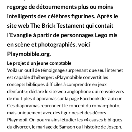
Édition: Internationale
regorge de détournements plus ou moins
Devise:
CHF
intelligents des célèbres figurines. Après le
RUBRIQUES
site web The Brick Testament qui contait
Tous les articles
Actualité chrétienne
l’Evangile à partir de personnages Lego mis
Actualité internationale
Chronique
Culture
en scène et photographiés, voici
Dossier
Eglises
Foi
Génération réveil
Monde
Playmobible.org.
Alliance Presse
©
Opinions
Publireportage
Relations Aujourd'hui
Le projet d’un jeune comptable
Société
Tour du monde des Eglises
Trait d'Ixène
Voilà un outil de témoignage surprenant que seul internet
Vécu
Vie Intérieure
est capable d’héberger : «Playmobible convertit les
concepts bibliques difficiles à comprendre en jeux
d’enfants», déclare le site web anglophone qui renvoie vers
de multiples diaporamas sur la page Facebook de l’auteur.
Ces diaporamas reprennent le concept du roman-photo,
mais uniquement avec des figurines et des décors
Playmobil. On pourra ainsi étudier les «4 causes bibliques
du divorce», le mariage de Samson ou l’histoire de Joseph.