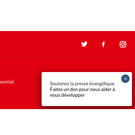
sentiel
Soutenez la presse évangélique.
Faites un don pour nous aider à
nous développer
Support et maintenance:
Solutions Kläy