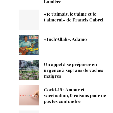
Lumière
«Je t’aimais, je t’aime et je
t’aimerai» de Francis Cabrel
«Inch’Allah», Adamo
Un appel à se préparer en
urgence à sept ans de vaches
maigres
Covid-19 : Amour et
vaccination, 9 raisons pour ne
pas les confondre