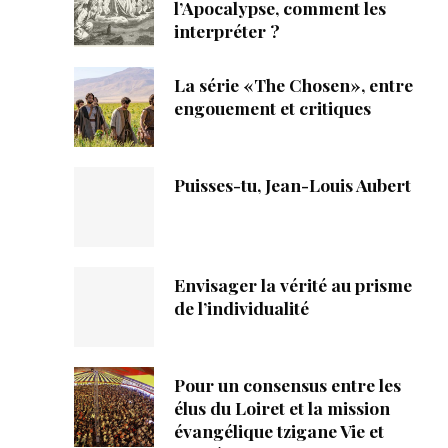
ique
l’Apocalypse, comment les
interpréter ?
s
La série «The Chosen», entre
engouement et critiques
ction
mpte
Puisses-tu, Jean-Louis Aubert
ement d'adresse
ntacter
Envisager la vérité au prisme
de l’individualité
Pour un consensus entre les
élus du Loiret et la mission
évangélique tzigane Vie et