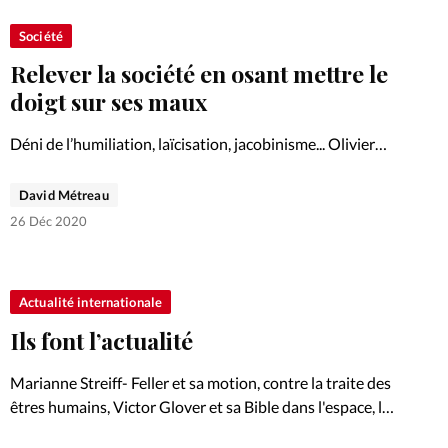
Société
Relever la société en osant mettre le
doigt sur ses maux
Déni de l’humiliation, laïcisation, jacobinisme... Olivier
Abel, professeur de philosophie éthique à l’Institut
Protestant de Théologie (IPT) met des mots sur les
David Métreau
tensions qui traversent la société française. Entretien.
26 Déc 2020
Actualité internationale
Ils font l’actualité
Marianne Streiff- Feller et sa motion, contre la traite des
êtres humains, Victor Glover et sa Bible dans l'espace, la
foi tenace de Joshua Wong et celle du nouveau président