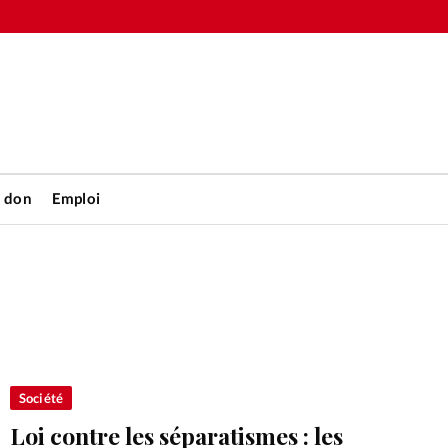
n don
Emploi
Accueil
rétienne
Les abo
nique
Faire u
Société
Loi contre les séparatismes : les