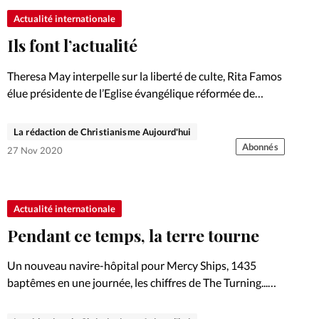
Actualité internationale
Ils font l’actualité
Theresa May interpelle sur la liberté de culte, Rita Famos
élue présidente de l’Eglise évangélique réformée de
Suisse (EERS); Carl Lentz licencié de Hillsong New York
et Thomas Schirrmacher nommé à la tête de l’AEM.
La rédaction de Christianisme Aujourd'hui
Abonnés
27 Nov 2020
Actualité internationale
Pendant ce temps, la terre tourne
Un nouveau navire-hôpital pour Mercy Ships, 1435
baptêmes en une journée, les chiffres de The Turning...
L'actualité en bref.