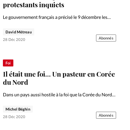
Foi
La bout
protestants inquiets
À propo
Opinions
Le gouvernement français a précisé le 9 décembre les
détails du projet de loi visant à lutter contre les
La réda
séparatismes. De quoi faire réagir les protestants, qui y
David Métreau
ourd'hui
voient une menace pour les libertés de…
Abonnés
28 Déc 2020
Mon co
lises
Changem
Foi
érieure
Il était une foi… Un pasteur en Corée
Nous co
du Nord
Dans un pays aussi hostile à la foi que la Corée du Nord,
Emploi
Byung-Chul se montre prudent, lui qui, depuis plusieurs
décennies, dirige secrètement une Eglise de maison et
Michel Béghin
s’occupe de plusieurs familles de son…
Abonnés
28 Déc 2020