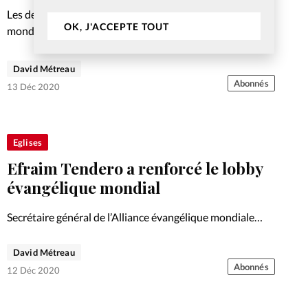
Les derniers témoins et acteurs de la Deuxième Guerre
OK, J'ACCEPTE TOUT
mondiale meurent peu à peu. Avec eux, c’est tout un pan
de l’Histoire et de la mémoire qui s’en va. Déporté dans
les camps à cause…
David Métreau
Abonnés
13 Déc 2020
Eglises
Efraim Tendero a renforcé le lobby
évangélique mondial
Secrétaire général de l’Alliance évangélique mondiale
(AEM) depuis 2015, le Philippin Efraim Tendero cèdera
sa place début mars à l’Allemand Thomas Schirrmacher. Il
David Métreau
évoque son action à la tête de l’organisation ainsi que les
Abonnés
12 Déc 2020
défis…