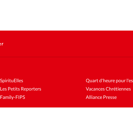
er
SpirituElles
Quart d'heure pour l'es
Les Petits Reporters
Vacances Chrétiennes
Family-FIPS
Alliance Presse
es
Mentions légales
Gestion des cookies