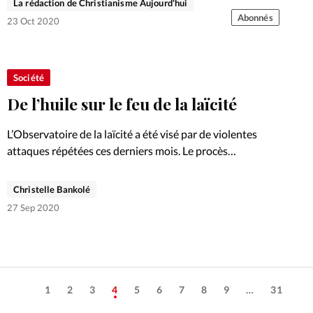
La rédaction de Christianisme Aujourd'hui
Abonnés
23 Oct 2020
Société
De l’huile sur le feu de la laïcité
L’Observatoire de la laïcité a été visé par de violentes
attaques répétées ces derniers mois. Le procès
historique des attentats de «Charlie Hebdo» et la sortie
du livre de Jean-Pierre Obin viennent raviver les
Christelle Bankolé
braises…
27 Sep 2020
1
2
3
4
5
6
7
8
9
…
31