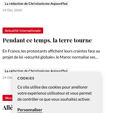
du Conseil national suisse Andreas…
La rédaction de Christianisme Aujourd'hui
24 Déc 2020
Actualité internationale
Pendant ce temps, la terre tourne
En France, les protestants affichent leurs craintes face au
projet de loi «sécurité globale», le Maroc normalise ses
relations diplomatiques avec Israël, les Eglises en Algérie
toujours fermées... L'actualité en bref.
La rédaction de Christianisme Aujourd'hui
24 Déc 2020
COOKIES
Ce site utilise des cookies pour améliorer
votre expérience utilisateur et vous permet
Vécu
de contrôler ce que vous souhaitez activer.
Allégeance à Jésus plutôt qu’à Hitler
Personnaliser