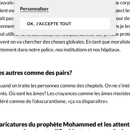
vais en Irlande du nord, alors en conflit. Les fouilles aux corp
Personnaliser
aient
excuse me
. Ils regardaient dans les yeux et avec respect l
était pas du tout humiliant. C’est un point qui touche à l’amour d
OK, J'ACCEPTE TOUT
 ennemis, qui me font du mal, mais je les aime ou du moins je le
utiliser la force, mais je ne vais pas humilier car je veux prot
uvent on va chercher des choses globales. En tant que moraliste
tement dans notre police, nos institutions et nos hôpitaux.
 les autres comme des pairs?
uand on traite les personnes comme des cheptels. On ne s’inté
lants. Où sont les âmes? Les croyances comme les âmes n’existen
idéré comme de l’obscurantisme, «ça va disparaître».
caricatures du prophète Mohammed et les attent