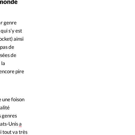
u monde
ar genre
qui s’y est
ocket) ainsi
 pas de
nsées de
 la
encore pire
e une foison
alité
s genres
tats-Unis
a
i tout va très