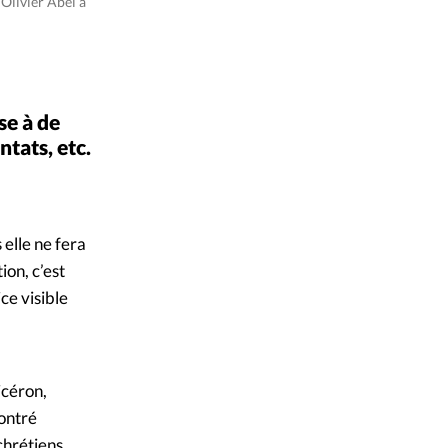
–
Olivier Abel à
se à de
tats, etc.
 elle ne fera
ion, c’est
ice visible
icéron,
montré
chrétiens,