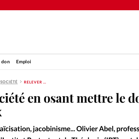
n don
Emploi
SOCIÉTÉ
RELEVER LA SOCIÉTÉ EN OSANT METTRE LE DOIGT SUR SES MAUX
Accueil
ciété en osant mettre le d
rétienne
Les abo
x
nique
Faire u
laïcisation, jacobinisme... Olivier Abel, profe