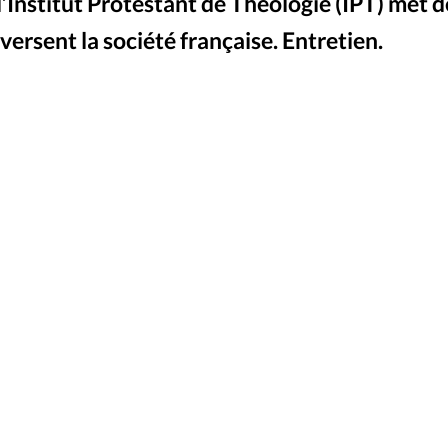
Foi
La bout
 l’Institut Protestant de Théologie (IPT) met 
versent la société française. Entretien.
À propo
Opinions
La réda
ourd'hui
Mon co
lises
Changem
érieure
Nous co
Emploi