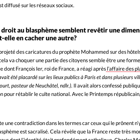
st diffusé sur les réseaux sociaux.
 le droit au blasphème semblent revêtir une dime
t-elle en cacher une autre?
 projeté des caricatures du prophète Mohammed sur des hôtels
e cela va choquer une partie des citoyens semble être une form
e dont François Ier, roi de France, a réagi après
l’affaire des p
vait été placardé sur les lieux publics à Paris et dans plusieurs vi
ourt, pasteur de Neuchâtel, ndlr.).
Il avait alors confessé publiq
n pour rétablir le culte national. Avec le Printemps républicain, 
 une contradiction dans les termes car ceux qui le prônent n’y
sphème est sacralisé. Cela révèle que la France reste très mon
 pays dont l’identité était profondément catholique. Charles M