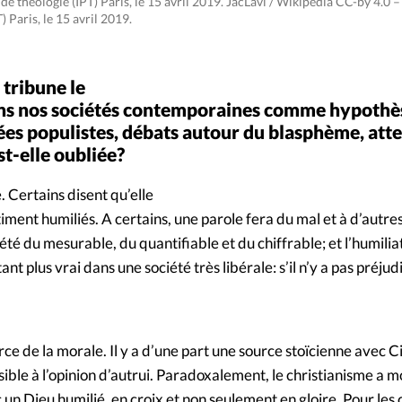
 de théologie (IPT) Paris, le 15 avril 2019. JacLavi / Wikipedia CC-by 4.0
) Paris, le 15 avril 2019.
tribune le
dans nos sociétés contemporaines comme hypothè
 populistes, débats autour du blasphème, atten
t-elle oubliée?
e. Certains disent qu’elle
iment humiliés. A certains, une parole fera du mal et à d’autres
té du mesurable, du quantifiable et du chiffrable; et l’humiliat
tant plus vrai dans une société très libérale: s’il n’y a pas préjud
rce de la morale. Il y a d’une part une source stoïcienne avec C
ible à l’opinion d’autrui. Paradoxalement, le christianisme a 
 un Dieu humilié, en croix et non seulement en gloire. Pour les 