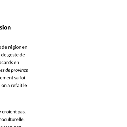
nsion
 de région en
e de geste de
lacards
en
lles de province
uement sa foi
on a refait le
 croient pas.
oculturelle,
aurras, par