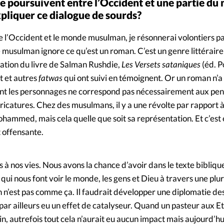
 se poursuivent entre l’Occident et une partie d
iquer ce dialogue de sourds?
e l’Occident et le monde musulman, je résonnerai volontiers p
 musulman ignore ce qu’est un roman. C’est un genre littéraire 
cation du livre de Salman Rushdie,
Les Versets sataniques
(éd. P
t et autres
fatwas
qui ont suivi en témoignent. Or un roman n’a
ent les personnages ne correspond pas nécessairement aux pe
caricatures. Chez des musulmans, il y a une révolte par rapport à
ammed, mais cela quelle que soit sa représentation. Et c’est 
 offensante.
 à nos vies. Nous avons la chance d’avoir dans le texte bibliqu
 qui nous font voir le monde, les gens et Dieu à travers une plur
n n’est pas comme ça. Il faudrait développer une diplomatie de
a par ailleurs eu un effet de catalyseur. Quand un pasteur aux E
in, autrefois tout cela n’aurait eu aucun impact mais aujourd’hu