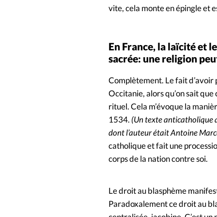
vite, cela monte en épingle et e
En France, la laïcité et
sacrée: une religion peu
Complètement. Le fait d’avoir
Occitanie, alors qu’on sait qu
rituel. Cela m’évoque la manièr
1534.
(Un texte anticatholique a
dont l’auteur était Antoine Marc
catholique et fait une processio
corps de la nation contre soi.
Le droit au blasphème manifeste
Paradoxalement ce droit au bla
centralisée, jacobine. C’est un