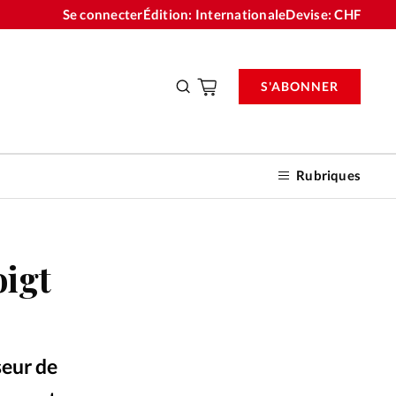
Se connecter
Édition: Internationale
Devise:
CHF
S'ABONNER
Rubriques
oigt
nnements
n don
sseur de