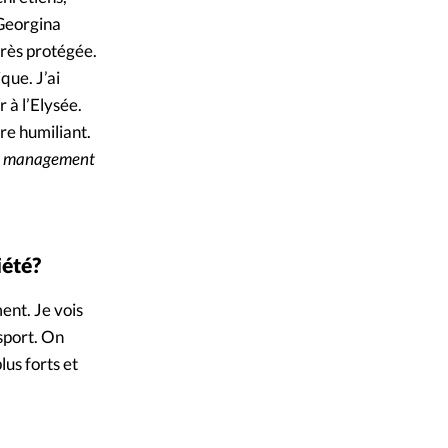
 Georgina
très protégée.
ique. J’ai
 à l’Elysée.
tre humiliant.
n
management
iété?
ent. Je vois
sport. On
lus forts et