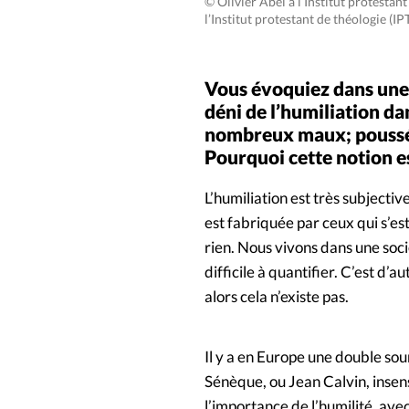
© Olivier Abel à l’Institut protestant
l’Institut protestant de théologie (IPT
Vous évoquiez dans une 
déni de l’humiliation 
nombreux maux; poussées
Pourquoi cette notion es
L’humiliation est très subjectiv
est fabriquée par ceux qui s’est
rien. Nous vivons dans une socié
difficile à quantifier. C’est d’au
alors cela n’existe pas.
Il y a en Europe une double sou
Sénèque, ou Jean Calvin, insens
l’importance de l’humilité, avec