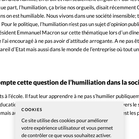
ue part, l’humiliation, ça brise nos orgueils, disait récemment
ns on est humiliable. Nous vivons dans une société insensible; 
. Pour le politique, l’humiliation n’est pas un sujet d’opinion publ
ésident Emmanuel Macron sur cette thématique lors d’un dîner
e l’ai encouragé à ne pas avoir d’attitude arrogante. A ne pas ê
pareil d’Etat mais aussi dans le monde de l’entreprise où tout u
te cette question de l’humiliation dans la soc
à l’école. Il faut leur apprendre à ne pas s’humilier publiquem
ducation des collèges britanniques et notamment à travers le 
COOKIES
is aussi un bon gagnant. Il faut casser l’idée que l’on est les p
Ce site utilise des cookies pour améliorer
votre expérience utilisateur et vous permet
de contrôler ce que vous souhaitez activer.