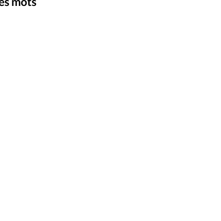
ique
des mots
s
iStock
©
ction
mpte
ement d'adresse
ntacter