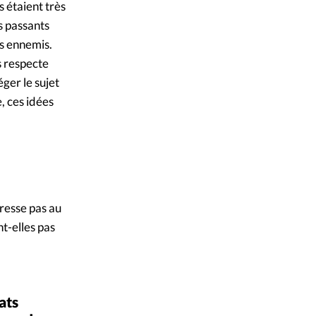
s étaient très
es passants
es ennemis.
s respecte
éger le sujet
, ces idées
resse pas au
t-elles pas
ats