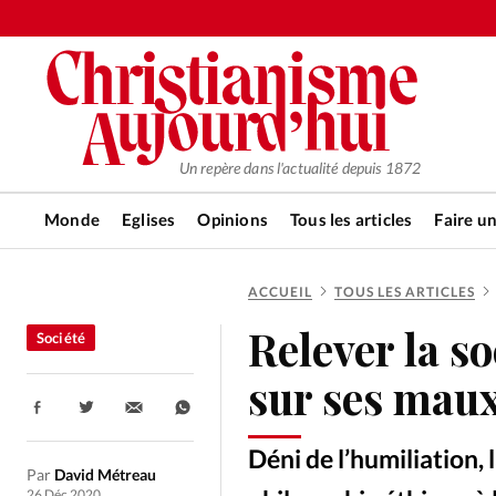
Un repère dans l'actualité depuis 1872
Monde
Eglises
Opinions
Tous les articles
Faire u
ACCUEIL
TOUS LES ARTICLES
RUBRIQUES
Relever la so
Société
Tous les articles
Actualité ch
sur ses mau
Partager:
Actualité internationale
Chro
Déni de l’humiliation, 
Par
David Métreau
26 Déc 2020