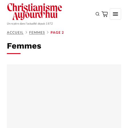
Un repère dans l'actualité depuis 1872
ACCUEIL
FEMMES
PAGE 2
S'ABONNER
Femmes
Monde
Eglises
Opinions
Tous les articles
Faire un don
Emploi
Se connecter