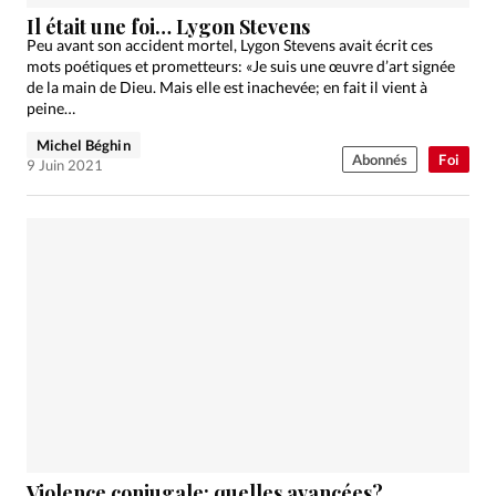
Édition: Internationale
Il était une foi… Lygon Stevens
Devise:
CHF
Peu avant son accident mortel, Lygon Stevens avait écrit ces
mots poétiques et prometteurs: «Je suis une œuvre d’art signée
RUBRIQUES
de la main de Dieu. Mais elle est inachevée; en fait il vient à
Tous les articles
Actualité chrétienne
peine…
Actualité internationale
Chronique
Culture
Michel Béghin
Abonnés
Foi
9 Juin 2021
Dossier
Eglises
Foi
Génération réveil
Monde
Opinions
Publireportage
Relations Aujourd'hui
Société
Tour du monde des Eglises
Trait d'Ixène
Vécu
Vie Intérieure
Violence conjugale: quelles avancées?