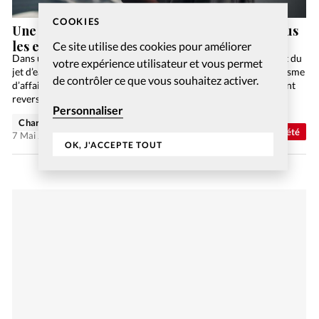
COOKIES
Une seule éducation sexuelle étatique pour tous
les enfants français
Ce site utilise des cookies pour améliorer
Dans une rue discrète de Genève, à deux pas des Rues Basses et du
votre expérience utilisateur et vous permet
jet d’eau, l’hôtel Bel’Espérance reçoit en temps normal un tourisme
de contrôler ce que vous souhaitez activer.
d’affaires. Propriété de l’Armée du Salut (AdS), ses bénéfices sont
reversés…
Personnaliser
Charlotte Moulin
Abonnés
Société
7 Mai 2025
OK, J'ACCEPTE TOUT