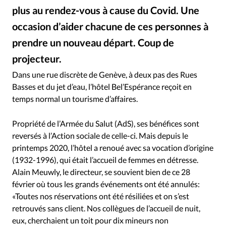
Édition: Internationale
plus au rendez-vous à cause du Covid. Une
Devise:
CHF
occasion d’aider chacune de ces personnes à
RUBRIQUES
prendre un nouveau départ. Coup de
Tous les articles
Actualité chrétienne
projecteur.
Hotel Bel'Espérance / Mater Fondazione
©
Actualité internationale
Chronique
Culture
Dans une rue discrète de Genève, à deux pas des Rues
Dossier
Eglises
Foi
Génération réveil
Monde
Basses et du jet d’eau, l’hôtel Bel’Espérance reçoit en
Opinions
Publireportage
Relations Aujourd'hui
temps normal un tourisme d’affaires.
Société
Tour du monde des Eglises
Trait d'Ixène
Propriété de l’Armée du Salut (AdS), ses bénéfices sont
Vécu
Vie Intérieure
reversés à l’Action sociale de celle-ci. Mais depuis le
printemps 2020, l’hôtel a renoué avec sa vocation d’origine
(1932-1996), qui était l’accueil de femmes en détresse.
Alain Meuwly, le directeur, se souvient bien de ce 28
février où tous les grands événements ont été annulés:
«Toutes nos réservations ont été résiliées et on s’est
retrouvés sans client. Nos collègues de l’accueil de nuit,
eux, cherchaient un toit pour dix mineurs non