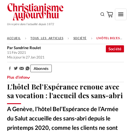
Un repère dans l'actualité depuis 1872
ACCUEIL
TOUS LES ARTICLES
SOCIÉTÉ
L’HÔTEL BEL’ESPÉRANCE RENOUE AVEC SA VOCATION : L’ACCUEIL DES SANS-ABRI
S'ABONNER
Par
Sandrine Roulet
Société
11 Fév 2021
Monde
Mis à jour le 27 Jan 2021
Eglises
Abonnés
Partager:
Opinions
Plus d’infos
L’hôtel Bel’Espérance renoue avec
Tous les articles
sa vocation : l’accueil des sans-abri
Faire un don
Emploi
A Genève, l’hôtel Bel’Espérance de l’Armée
du Salut accueille des sans-abri depuis le
Se connecter
printemps 2020, comme les clients ne sont