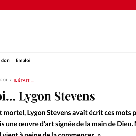
n don
Emploi
FOI
IL ÉTAIT UNE FOI… LYGON STEVENS
Accueil
 foi… Lygon Stevens
rétienne
Les abo
 mortel, Lygon Stevens avait écrit ces mots 
nique
Faire u
is une œuvre d’art signée de la main de Dieu. 
il vient à peine de la commencer...»