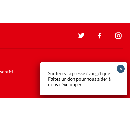
sentiel
Soutenez la presse évangélique.
Faites un don pour nous aider à
nous développer
Support et maintenance:
Solutions Kläy