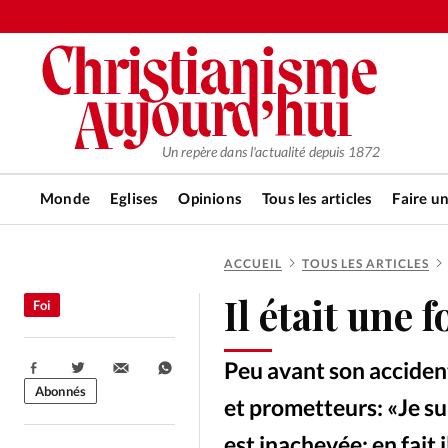
Un repère dans l'actualité depuis 1872
Monde
Eglises
Opinions
Tous les articles
Faire u
ACCUEIL
TOUS LES ARTICLES
RUBRIQUES
Il était une
Foi
Tous les articles
Actualité ch
Peu avant son accident
Partager:
Actualité internationale
Chro
Abonnés
et prometteurs: «Je su
est inachevée; en fait 