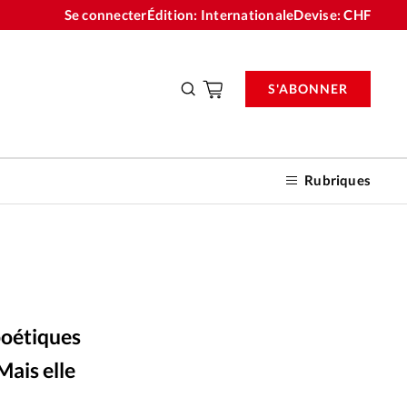
Se connecter
Édition: Internationale
Devise:
CHF
S'ABONNER
Rubriques
nnements
poétiques
n don
Mais elle