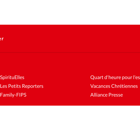
er
SpirituElles
Quart d'heure pour l'es
Les Petits Reporters
Vacances Chrétiennes
Family-FIPS
Alliance Presse
es
Mentions légales
Gestion des cookies