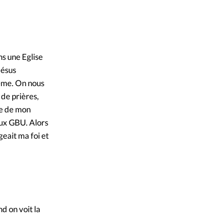
ique
DR
©
s
ction
ns une Eglise
Jésus
mpte
ême. On nous
 de prières,
ement d'adresse
re de mon
aux GBU. Alors
ntacter
geait ma foi et
d on voit la