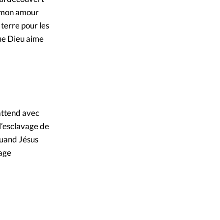
et mon amour
 terre pour les
que Dieu aime
 attend avec
 l’esclavage de
Quand Jésus
sage