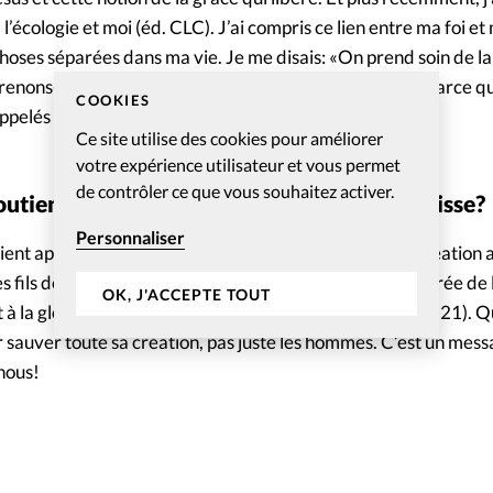
 l’écologie et moi (éd. CLC). J’ai compris ce lien entre ma foi 
choses séparées dans ma vie. Je me disais: «On prend soin de la
renons-en soin car cela appartient à Dieu». C’est aussi parce 
COOKIES
ppelés à en prendre soin!
Ce site utilise des cookies pour améliorer
votre expérience utilisateur et vous permet
de contrôler ce que vous souhaitez activer.
soutient votre engagement pour A Rocha Suisse?
Personnaliser
tient appartient au Seigneur» (Ps. 24, 1) et «De fait la création
 fils de Dieu. (…) Elle a l’espérance d’être elle aussi libérée de
OK, J'ACCEPTE TOUT
 à la glorieuse liberté des enfants de Dieu» (Rom. 8, 19-21). 
r sauver toute sa création, pas juste les hommes. C’est un mes
nous!