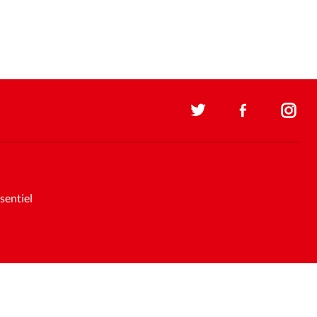
sentiel
Soutenez la presse évangélique.
Faites un don pour nous aider à
nous développer