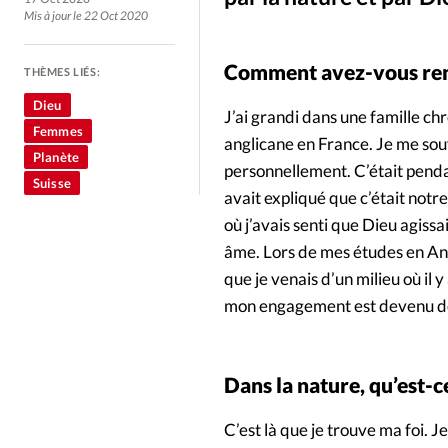
Culture
Dossier
Eglises
Mis à jour le 22 Oct 2020
Génération réveil
Monde
Comment avez-vous ren
THÈMES LIÉS:
Dieu
J’ai grandi dans une famille chr
Publireportage
Relations Auj
Femmes
anglicane en France. Je me souv
Planète
personnellement. C’était pend
Société
Tour du monde des Eg
Suisse
avait expliqué que c’était notr
où j’avais senti que Dieu agiss
Trait d'Ixène
Vécu
Vie Int
âme. Lors de mes études en An
que je venais d’un milieu où il 
mon engagement est devenu de 
Dans la nature, qu’est-c
C’est là que je trouve ma foi. J