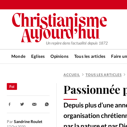
Un repère dans l'actualité depuis 1872
Monde
Eglises
Opinions
Tous les articles
Faire u
ACCUEIL
TOUS LES ARTICLES
RUBRIQUES
Passionnée p
Foi
Tous les articles
Actualité ch
Depuis plus d’une anné
Partager:
Actualité internationale
Chro
organisation chrétien
Par
Sandrine Roulet
par la nature et par Di
17 Oct 2020