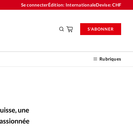
Se connecter
Édition: Internationale
Devise:
CHF
S'ABONNER
Rubriques
nnements
uisse, une
n don
passionnée