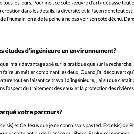
ge tous les jours. Pour moi, ce côté «œuvre d’art» dépasse tou
création dans les détails, la diversité et la façon dont tout est
 l’humain, on a de la peine à ne pas voir son côté déchu. Dans
es études d’ingénieure en environnement?
fique, mais davantage axé sur la pratique que sur la recherche. 
en faire un métier combinant les deux. Quand j’ai découvert qu’i
ature tout en faisant ce travail d’ingénieure, j’ai su que c’était
ns l’aspect du traitement des eaux et la protection des rivières
marqué votre parcours?
celsis) et Ce Jésus que je ne connaissais pas (éd. Excelsis) de P
ésus et cette notion de la grâce qui libère. Et plus récemment, j