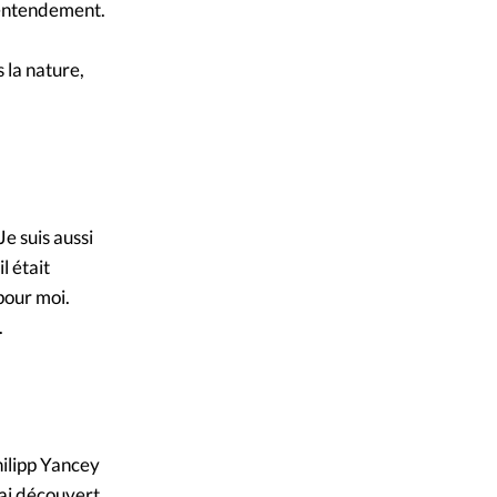
t entendement.
 la nature,
Je suis aussi
l était
 pour moi.
.
hilipp Yancey
’ai découvert