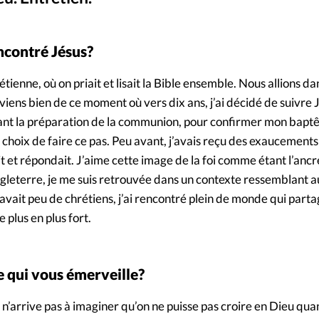
Foi
La bout
À propo
Opinions
contré Jésus?
La réda
étienne, où on priait et lisait la Bible ensemble. Nous allions da
ourd'hui
iens bien de ce moment où vers dix ans, j’ai décidé de suivre 
Mon co
ant la préparation de la communion, pour confirmer mon bapt
lises
e choix de faire ce pas. Peu avant, j’avais reçu des exaucements
Changem
ait et répondait. J’aime cette image de la foi comme étant l’anc
érieure
gleterre, je me suis retrouvée dans un contexte ressemblant 
Nous co
y avait peu de chrétiens, j’ai rencontré plein de monde qui parta
plus en plus fort.
Emploi
e qui vous émerveille?
e n’arrive pas à imaginer qu’on ne puisse pas croire en Dieu quan