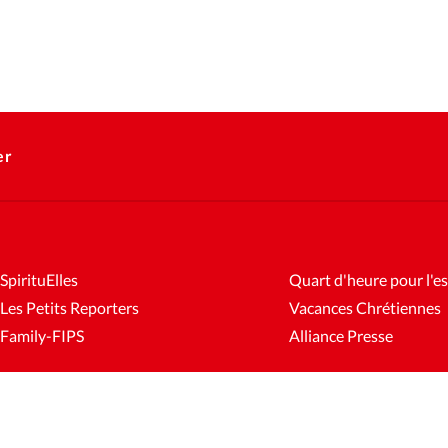
er
SpirituElles
Quart d'heure pour l'es
Les Petits Reporters
Vacances Chrétiennes
Family-FIPS
Alliance Presse
es
Mentions légales
Gestion des cookies