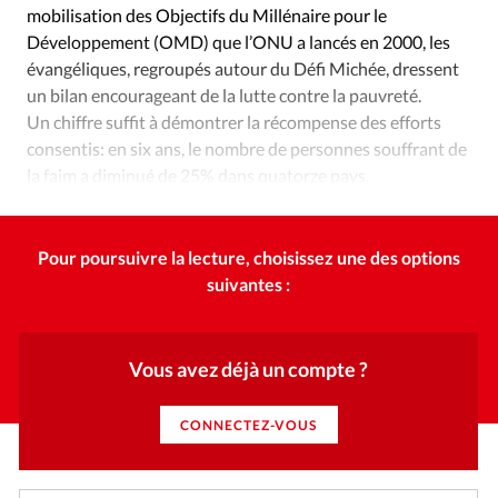
Édition: Internationale
mobilisation des Objectifs du Millénaire pour le
Développement (OMD) que l’ONU a lancés en 2000, les
Devise:
CHF
évangéliques, regroupés autour du Défi Michée, dressent
RUBRIQUES
un bilan encourageant de la lutte contre la pauvreté.
Tous les articles
Actualité chrétienne
Un chiffre suffit à démontrer la récompense des efforts
Actualité internationale
Chronique
Culture
consentis: en six ans, le nombre de personnes souffrant de
la faim a diminué de 25% dans quatorze pays.
Dossier
Eglises
Foi
Génération réveil
Monde
Encourageant!
Opinions
Publireportage
Relations Aujourd'hui
Société
Tour du monde des Eglises
Trait d'Ixène
Pour poursuivre la lecture, choisissez une des options
Vécu
Vie Intérieure
suivantes :
Vous avez déjà un compte ?
CONNECTEZ-VOUS