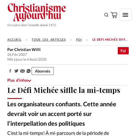
Un repère dans l'actualité depuis 1872
ACCUEIL
TOUS LES ARTICLES
FOI
LE DÉFI MICHÉE SIFFLE LA MI-TEMPS
S'ABONNER
Par
Christian Willi
Foi
26 Fév 2007
Monde
Mis à jour le 4 Août 2020
Eglises
Abonnés
Partager:
Opinions
Plus d’infos
Le Défi Michée siffle la mi-temps
Tous les articles
Faire un don
Les organisateurs confiants. Cette année
Emploi
devrait voir un accent porté sur
l’interpellation des politiques
Se connecter
C’est la mi-temps! À mi-parcours de la période de