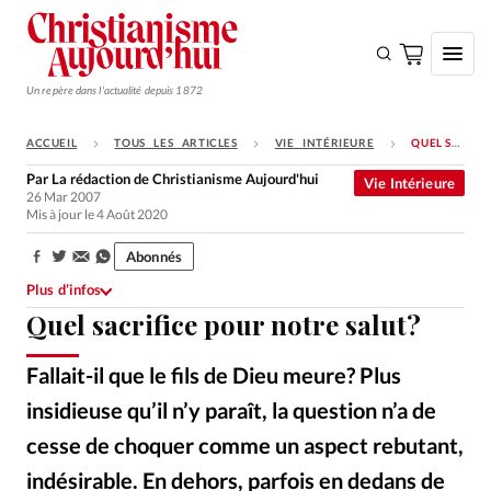
Un repère dans l'actualité depuis 1872
ACCUEIL
TOUS LES ARTICLES
VIE INTÉRIEURE
QUEL SACRIFICE POUR NOTRE SALUT?
S'ABONNER
Par
La rédaction de Christianisme Aujourd'hui
Vie Intérieure
26 Mar 2007
Monde
Mis à jour le 4 Août 2020
Eglises
Abonnés
Partager:
Opinions
Plus d’infos
Quel sacrifice pour notre salut?
Tous les articles
Faire un don
Fallait-il que le fils de Dieu meure? Plus
Emploi
insidieuse qu’il n’y paraît, la question n’a de
cesse de choquer comme un aspect rebutant,
Se connecter
indésirable. En dehors, parfois en dedans de