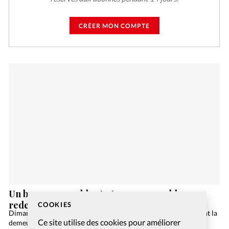
CRÉER MON COMPTE
Un bon responsable c’est un responsable
redevable
COOKIES
Dimanche matin, toute la famille se prépare. Le break est devant la
Ce site utilise des cookies pour améliorer
demeure, coffre ouvert. Pendant que madame installe le fiston