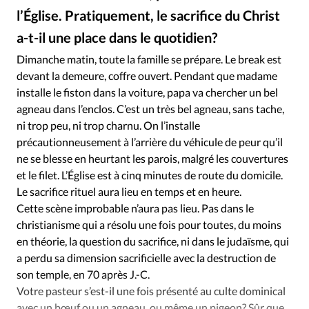
Édition: Internationale
l’Église. Pratiquement, le sacrifice du Christ
Devise:
CHF
a-t-il une place dans le quotidien?
RUBRIQUES
Dimanche matin, toute la famille se prépare. Le break est
Tous les articles
Actualité chrétienne
devant la demeure, coffre ouvert. Pendant que madame
Actualité internationale
Chronique
Culture
installe le fiston dans la voiture, papa va chercher un bel
agneau dans l’enclos. C’est un très bel agneau, sans tache,
Dossier
Eglises
Foi
Génération réveil
Monde
ni trop peu, ni trop charnu. On l’installe
Opinions
Publireportage
Relations Aujourd'hui
précautionneusement à l’arrière du véhicule de peur qu’il
Société
Tour du monde des Eglises
Trait d'Ixène
ne se blesse en heurtant les parois, malgré les couvertures
Vécu
Vie Intérieure
et le filet. L’Église est à cinq minutes de route du domicile.
Le sacrifice rituel aura lieu en temps et en heure.
Cette scène improbable n’aura pas lieu. Pas dans le
christianisme qui a résolu une fois pour toutes, du moins
en théorie, la question du sacrifice, ni dans le judaïsme, qui
a perdu sa dimension sacrificielle avec la destruction de
son temple, en 70 après J.-C.
Votre pasteur s’est-il une fois présenté au culte dominical
avec un bœuf ou un agneau, ou même un pigeon? Sûr que