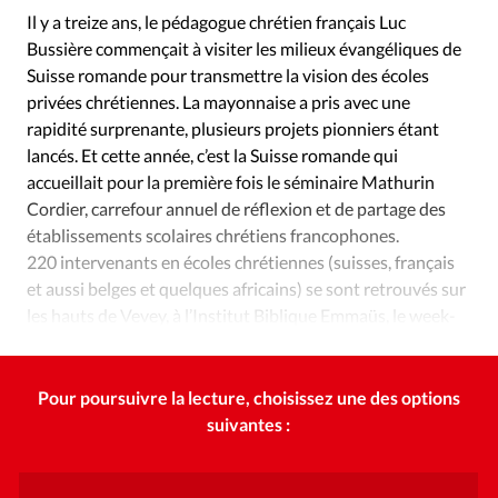
Édition: Internationale
Il y a treize ans, le pédagogue chrétien français Luc
Devise:
CHF
Bussière commençait à visiter les milieux évangéliques de
Suisse romande pour transmettre la vision des écoles
RUBRIQUES
privées chrétiennes. La mayonnaise a pris avec une
Tous les articles
Actualité chrétienne
rapidité surprenante, plusieurs projets pionniers étant
Actualité internationale
Chronique
Culture
lancés. Et cette année, c’est la Suisse romande qui
Dossier
Eglises
Foi
Génération réveil
Monde
accueillait pour la première fois le séminaire Mathurin
Cordier, carrefour annuel de réflexion et de partage des
Opinions
Publireportage
Relations Aujourd'hui
établissements scolaires chrétiens francophones.
Société
Tour du monde des Eglises
Trait d'Ixène
220 intervenants en écoles chrétiennes (suisses, français
Vécu
Vie Intérieure
et aussi belges et quelques africains) se sont retrouvés sur
les hauts de Vevey, à l’Institut Biblique Emmaüs, le week-
end du 16 au 18 février.
Pour poursuivre la lecture, choisissez une des options
suivantes :