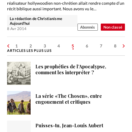
réalisateur hollywoodien non-chrétien allait rendre compte d’un
récit biblique aussi important. Nous avons vu le…
La rédaction de Christianisme
Aujourd'hui
Abonnés
Non classé
8 Avr 2014
1
2
3
4
5
6
7
8
ARTICLES LES PLUS LUS
Les prophéties de l’Apocalypse,
comment les interpréter ?
La série «The Chosen», entre
engouement et critiques
Puisses-tu, Jean-Louis Aubert