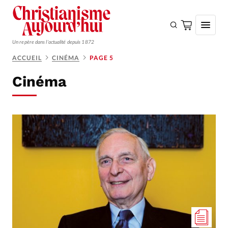
Un repère dans l'actualité depuis 1872
ACCUEIL
CINÉMA
PAGE 5
S'ABONNER
Cinéma
Monde
Eglises
Opinions
Tous les articles
Faire un don
Emploi
Se connecter