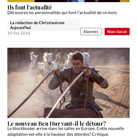
Édition: Internationale
Ils font l’actualité
Devise:
CHF
Découvrez les personnalités qui font l'actualité de ce mois.
La rédaction de Christianisme
RUBRIQUES
Aujourd'hui
Tous les articles
Actualité chrétienne
Abonnés
Non classé
10 Oct 2016
Actualité internationale
Chronique
Culture
Dossier
Eglises
Foi
Génération réveil
Monde
Opinions
Publireportage
Relations Aujourd'hui
Société
Tour du monde des Eglises
Trait d'Ixène
Vécu
Vie Intérieure
Le nouveau Ben Hur vaut-il le détour?
Le blockbuster arrive dans les salles en Europe. Cette nouvelle
adaptation est-elle à la hauteur des attentes? Critique.