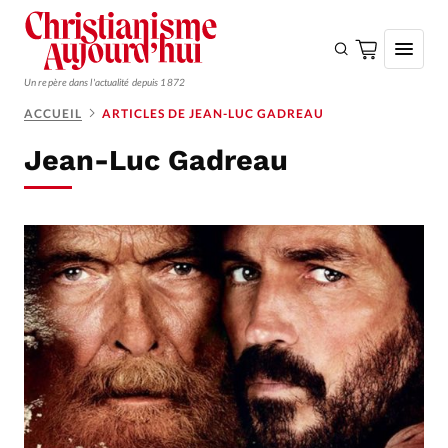
Un repère dans l'actualité depuis 1872
ACCUEIL
ARTICLES DE JEAN-LUC GADREAU
S'ABONNER
Jean-Luc Gadreau
Monde
Eglises
Opinions
Tous les articles
Faire un don
Emploi
Se connecter