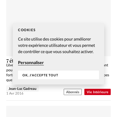
COOKIES
Ce site utilise des cookies pour améliorer
votre expérience utilisateur et vous permet
de contrôler ce que vous souhaitez activer.
7 étapes de notre «expérience» du Christ
Personnaliser
L’événement de la transfiguration n’est pas seulement important
pour Jésus. Il nous parle aussi de l’expérience spirituelle très
forte de Pierre, Jacques et Jean. Un cheminement en sept étapes
OK, J'ACCEPTE TOUT
que nous pouvons vivre nous aussi…
Jean-Luc Gadreau
Abonnés
Vie Intérieure
1 Avr 2016