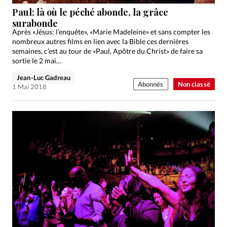
Édition: Internationale
Paul: là où le péché abonde, la grâce
Devise:
CHF
surabonde
Après «Jésus: l’enquête», «Marie Madeleine» et sans compter les
RUBRIQUES
nombreux autres films en lien avec la Bible ces dernières
Tous les articles
Actualité chrétienne
semaines, c’est au tour de «Paul, Apôtre du Christ» de faire sa
sortie le 2 mai…
Actualité internationale
Chronique
Culture
Jean-Luc Gadreau
Dossier
Eglises
Foi
Génération réveil
Monde
Abonnés
Non classé
1 Mai 2018
Opinions
Publireportage
Relations Aujourd'hui
Société
Tour du monde des Eglises
Trait d'Ixène
Vécu
Vie Intérieure