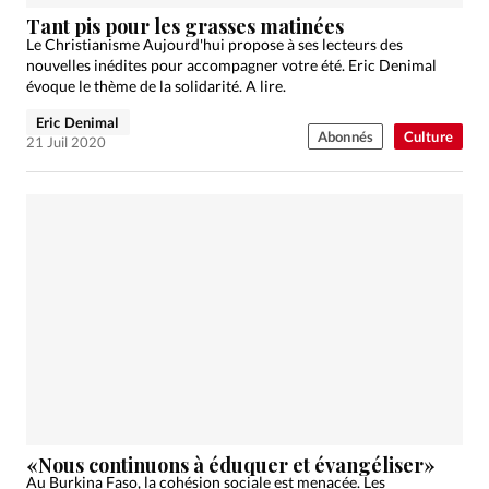
Édition: Internationale
Tant pis pour les grasses matinées
Devise:
CHF
Le Christianisme Aujourd'hui propose à ses lecteurs des
nouvelles inédites pour accompagner votre été. Eric Denimal
RUBRIQUES
évoque le thème de la solidarité. A lire.
Tous les articles
Actualité chrétienne
Eric Denimal
Abonnés
Culture
Actualité internationale
Chronique
Culture
21 Juil 2020
Dossier
Eglises
Foi
Génération réveil
Monde
Opinions
Publireportage
Relations Aujourd'hui
Société
Tour du monde des Eglises
Trait d'Ixène
Vécu
Vie Intérieure
«Nous continuons à éduquer et évangéliser»
Au Burkina Faso, la cohésion sociale est menacée. Les