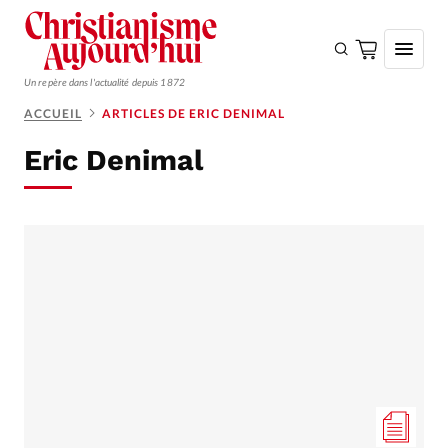
Un repère dans l'actualité depuis 1872
ACCUEIL
ARTICLES DE ERIC DENIMAL
S'ABONNER
Eric Denimal
Monde
Eglises
Opinions
Tous les articles
Faire un don
Emploi
Se connecter