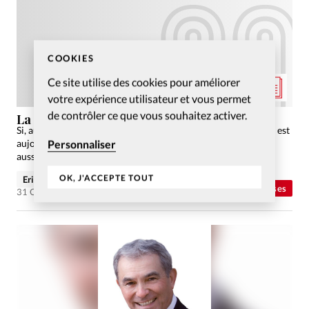
COOKIES
Ce site utilise des cookies pour améliorer
votre expérience utilisateur et vous permet
de contrôler ce que vous souhaitez activer.
La Réforme pour les Nuls
Si, au sein du protestantisme français, le courant évangélique est
Personnaliser
aujourd’hui le plus dynamique, il faut se souvenir qu’il en est
aussi à l’origine.
OK, J'ACCEPTE TOUT
Eric Denimal
Abonnés
Eglises
31 Oct 2016