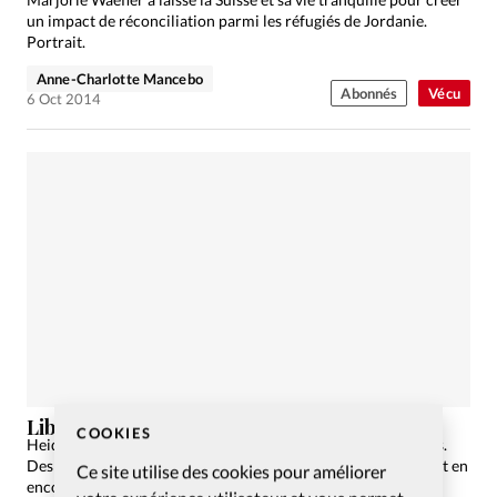
un impact de réconciliation parmi les réfugiés de Jordanie.
Portrait.
Anne-Charlotte Mancebo
Abonnés
Vécu
6 Oct 2014
Libraire, bien plus qu’un métier
COOKIES
Heidi a travaillé dans une librairie chrétienne pendant 36 ans.
Des temps riches en rencontres, en exaucements de prières et en
Ce site utilise des cookies pour améliorer
encouragements. Portrait.