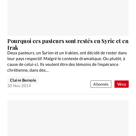
Édition: Internationale
Devise:
CHF
RUBRIQUES
Tous les articles
Actualité chrétienne
Actualité internationale
Chronique
Culture
Pourquoi ces pasteurs sont restés en Syrie et en
Irak
Dossier
Eglises
Foi
Génération réveil
Monde
Deux pasteurs, un Syrien et un Irakien, ont décidé de rester dans
Opinions
Publireportage
Relations Aujourd'hui
leur pays respectif. Malgré le contexte dramatique. Ou plutôt, à
cause de celui-ci. Ils veulent être des témoins de l’espérance
Société
Tour du monde des Eglises
Trait d'Ixène
chrétienne, dans des…
Vécu
Vie Intérieure
Claire Bernole
Abonnés
Vécu
30 Nov 2014