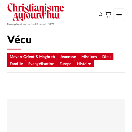
Un repère dans l'actualité depuis 1872
Vécu
S'ABONNER
Monde
Moyen-Orient & Maghreb
Jeunesse
Missions
Dieu
Famille
Evangélisation
Europe
Histoire
Eglises
Opinions
Tous les articles
Faire un don
Emploi
Se connecter