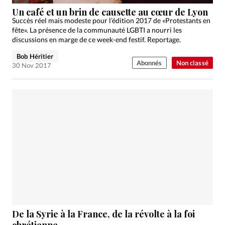
Édition: Internationale
Un café et un brin de causette au cœur de Lyon
Devise:
CHF
Succès réel mais modeste pour l’édition 2017 de «Protestants en
fête». La présence de la communauté LGBTI a nourri les
RUBRIQUES
discussions en marge de ce week-end festif. Reportage.
Tous les articles
Actualité chrétienne
Bob Héritier
Abonnés
Non classé
Actualité internationale
Chronique
Culture
30 Nov 2017
Dossier
Eglises
Foi
Génération réveil
Monde
Opinions
Publireportage
Relations Aujourd'hui
Société
Tour du monde des Eglises
Trait d'Ixène
Vécu
Vie Intérieure
De la Syrie à la France, de la révolte à la foi
chrétienne