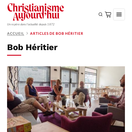
Un repère dans l'actualité depuis 1872
ACCUEIL
ARTICLES DE BOB HÉRITIER
S'ABONNER
Bob Héritier
Monde
Eglises
Opinions
Tous les articles
Faire un don
Emploi
Se connecter