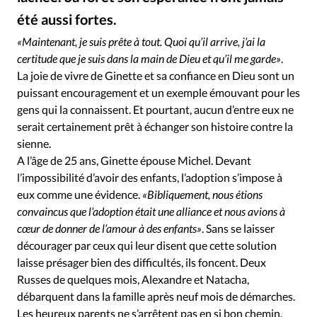
Édition: Internationale
été aussi fortes.
Alliance Presse
©
Devise:
CHF
«Maintenant, je suis prête à tout. Quoi qu’il arrive, j’ai la
RUBRIQUES
certitude que je suis dans la main de Dieu et qu’il me garde»
.
Tous les articles
Actualité chrétienne
La joie de vivre de Ginette et sa confiance en Dieu sont un
Actualité internationale
Chronique
Culture
puissant encouragement et un exemple émouvant pour les
gens qui la connaissent. Et pourtant, aucun d’entre eux ne
Dossier
Eglises
Foi
Génération réveil
Monde
serait certainement prêt à échanger son histoire contre la
Opinions
Publireportage
Relations Aujourd'hui
sienne.
Société
Tour du monde des Eglises
Trait d'Ixène
A l’âge de 25 ans, Ginette épouse Michel. Devant
Vécu
Vie Intérieure
l’impossibilité d’avoir des enfants, l’adoption s’impose à
eux comme une évidence.
«Bibliquement, nous étions
convaincus que l’adoption était une alliance et nous avions à
cœur de donner de l’amour à des enfants»
. Sans se laisser
décourager par ceux qui leur disent que cette solution
laisse présager bien des difficultés, ils foncent. Deux
Russes de quelques mois, Alexandre et Natacha,
débarquent dans la famille après neuf mois de démarches.
Les heureux parents ne s’arrêtent pas en si bon chemin,