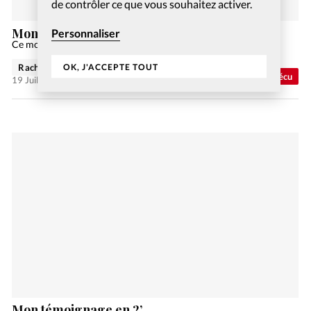
de contrôler ce que vous souhaitez activer.
Mon témoignage en 2’
Personnaliser
Ce mois-ci, Saraswati partage son témoignage.
OK, J'ACCEPTE TOUT
Rachel Gamper
Vécu
19 Juil 2023
Mon témoignage en 2’