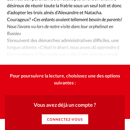
désireux de réunir toute la fratrie sous un seul toit et donc
d’adopter les trois aînés d’Alexandre et Natacha.
Courageux?
«Ces enfants avaient tellement besoin de parents!
Nous l’avons vu lors de notre visite dans leur orphelinat en
Russie.»
S’ensuivent des démarches administratives difficiles, une
longue attente.
«C’était le désert, nous avons dû apprendre à
faire confiance à Dieu coûte que coûte. Cette période a soudé
les liens avec mon mari»
. Au printemps 2006, tout est réglé.
Pour poursuivre la lecture, choisissez une des options
suivantes :
Vous avez déjà un compte ?
CONNECTEZ-VOUS