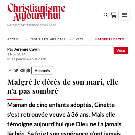
Un repère dans l'actualité depuis 1872
ACCUEIL
TOUS LES ARTICLES
VÉCU
MALGRÉ LE DÉCÈS DE SON MARI, ELLE N’A PAS SOMBRÉ
S'ABONNER
Par
Jérémie Cavin
Vécu
1 Nov 2014
Monde
Mis à jour le 4 Août 2020
Eglises
Abonnés
Partager:
Opinions
Malgré le décès de son mari, elle
Tous les articles
n’a pas sombré
Faire un don
Maman de cinq enfants adoptés, Ginette
Emploi
s’est retrouvée veuve à 36 ans. Mais elle
témoigne aujourd’hui que Dieu ne l’a jamais
Se connecter
lâchée. Sa foi et son espérance n’ont jamais