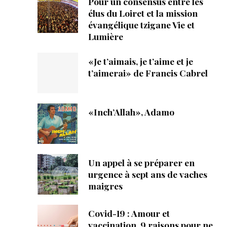
Pour un consensus entre les
élus du Loiret et la mission
évangélique tzigane Vie et
Lumière
«Je t’aimais, je t’aime et je
t’aimerai» de Francis Cabrel
«Inch’Allah», Adamo
Un appel à se préparer en
urgence à sept ans de vaches
maigres
Covid-19 : Amour et
vaccination, 9 raisons pour ne