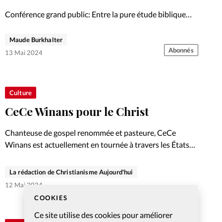
Conférence grand public: Entre la pure étude biblique
théorique et la relativisation culturelle, il y a un juste
milieu. Trouver du liant, c’est le défi que se pose le Centre
Maude Burkhalter
Foi & Société du 13…
Abonnés
13 Mai 2024
Culture
CeCe Winans pour le Christ
Chanteuse de gospel renommée et pasteure, CeCe
Winans est actuellement en tournée à travers les États-
Unis avec son concert de louange «Goodness of God».
Entretien.
La rédaction de Christianisme Aujourd'hui
12 Mai 2024
COOKIES
Ce site utilise des cookies pour améliorer