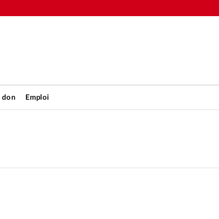
n don
Emploi
Accueil
rétienne
Les abo
nique
Faire u