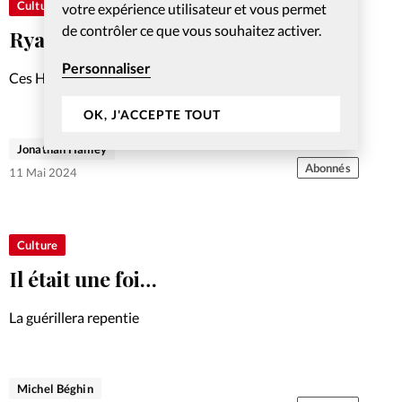
Culture
votre expérience utilisateur et vous permet
de contrôler ce que vous souhaitez activer.
Ryan Gosling, I’m Just Ken
Personnaliser
Ces HITS entrés dans l’histoire
OK, J'ACCEPTE TOUT
Jonathan Hanley
Abonnés
11 Mai 2024
Culture
Il était une foi…
La guérillera repentie
Michel Béghin