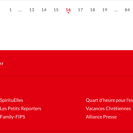
1
…
13
14
15
16
17
18
19
…
84
er
SpirituElles
Quart d'heure pour l'es
Les Petits Reporters
Vacances Chrétiennes
Family-FIPS
Alliance Presse