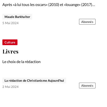
Après «à lui tous les oscars» (2010) et «louange» (2017),
le nouvel album d’Antydot vient de sortir. David et
Bettina Prigent se confient sur le parcours qui les a
Maude Burkhalter
menés à ce nouvel opus de…
Abonnés
5 Mai 2024
Culture
Livres
Le choix de la rédaction
La rédaction de Christianisme Aujourd'hui
Abonnés
2 Mai 2024