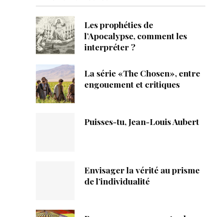
ique
Les prophéties de
s
l’Apocalypse, comment les
interpréter ?
ction
La série «The Chosen», entre
mpte
engouement et critiques
ement d'adresse
Puisses-tu, Jean-Louis Aubert
ntacter
Envisager la vérité au prisme
de l’individualité