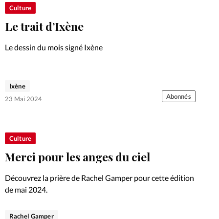
Foi
La bout
Culture
Le trait d’Ixène
À propo
Opinions
Le dessin du mois signé Ixène
La réda
ourd'hui
Mon co
Ixène
lises
Abonnés
23 Mai 2024
Changem
érieure
Nous co
Culture
Merci pour les anges du ciel
Emploi
Découvrez la prière de Rachel Gamper pour cette édition
de mai 2024.
Rachel Gamper