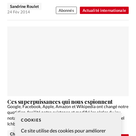
Sandrine Roulet
Abonnés
Actualité internationale
24 Fév 2014
Ces superpuissances qui nous espionnent
Google, Facebook, Apple, Amazon et Wikipedia ont changé notre
quotidien, facilité notre existence et modifié les règles du jeu,
notamment concernant la sphère privée. Entretien avec Daniel
COOKIES
Ichbiah, auteur des «Nouvelles Superpuissances» (éd. First)
Ce site utilise des cookies pour améliorer
Christian Willi