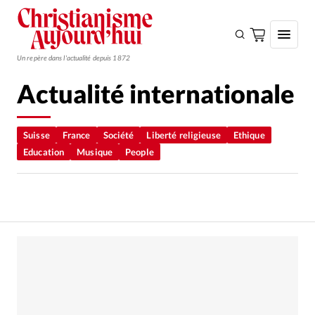
Un repère dans l'actualité depuis 1872
Actualité internationale
S'ABONNER
Monde
Suisse
France
Société
Liberté religieuse
Ethique
Education
Musique
People
Eglises
Opinions
Tous les articles
Faire un don
Emploi
Se connecter