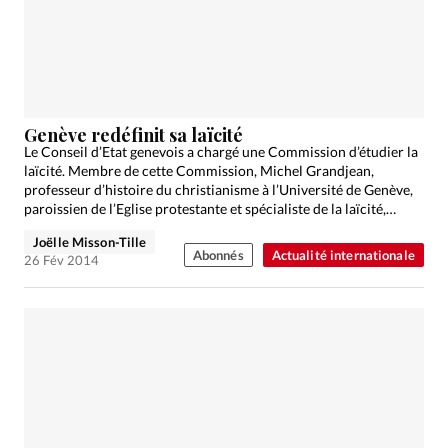
Édition: Internationale
Devise:
CHF
RUBRIQUES
Tous les articles
Actualité chrétienne
Actualité internationale
Chronique
Culture
Genève redéfinit sa laïcité
Le Conseil d’Etat genevois a chargé une Commission d’étudier la
Dossier
Eglises
Foi
Génération réveil
Monde
laïcité. Membre de cette Commission, Michel Grandjean,
Opinions
Publireportage
Relations Aujourd'hui
professeur d’histoire du christianisme à l’Université de Genève,
paroissien de l’Eglise protestante et spécialiste de la laïcité,
Société
Tour du monde des Eglises
Trait d'Ixène
explique…
Joëlle Misson-Tille
Vécu
Vie Intérieure
Abonnés
Actualité internationale
26 Fév 2014