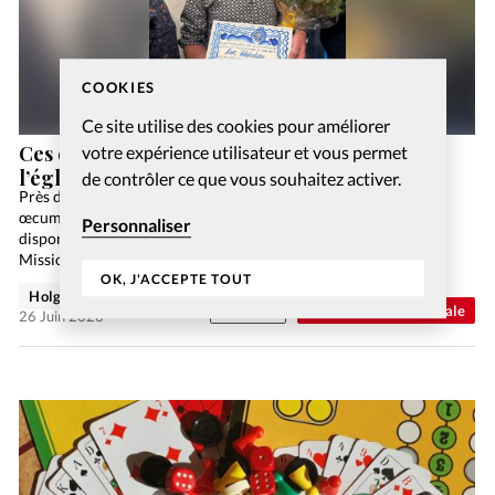
COOKIES
Ce site utilise des cookies pour améliorer
Ces évangéliques qui prennent le pont entre
votre expérience utilisateur et vous permet
l’église et la synagogue
de contrôler ce que vous souhaitez activer.
Près de quarante ans après la sortie de la première Bible
œcuménique, une version audio du Nouveau Testament est
Personnaliser
disponible. Le 2 mars, trois œuvres au service des aveugles, la
Mission évangélique braille (MEB), la…
OK, J'ACCEPTE TOUT
Holger Wetjen
Abonnés
Actualité internationale
26 Juin 2026