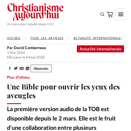
Un repère dans l'actualité depuis 1872
ACCUEIL
TOUS LES ARTICLES
ACTUALITÉ INTERNATIONALE
S'ABONNER
Par
David Combernous
Actualité internationale
1 Mar 2014
Monde
Mis à jour le 4 Août 2020
Eglises
Abonnés
Partager:
Opinions
Plus d’infos
Une Bible pour ouvrir les yeux des
Tous les articles
aveugles
Faire un don
Emploi
La première version audio de la TOB est
disponible depuis le 2 mars. Elle est le fruit
Se connecter
d’une collaboration entre plusieurs