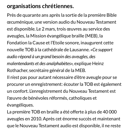
Édition: Internationale
organisations chrétiennes.
Devise:
CHF
Près de quarante ans après la sortie de la première Bible
œcuménique, une version audio du Nouveau Testament
RUBRIQUES
Tous les articles
Actualité chrétienne
est disponible. Le 2 mars, trois œuvres au service des
aveugles, la Mission évangélique braille (MEB), la
Actualité internationale
Chronique
Culture
Fondation la Cause et l’Etoile sonore, inaugurent cette
Dossier
Eglises
Foi
Génération réveil
Monde
nouvelle TOB à la cathédrale de Lausanne.
«Ce support
Opinions
Publireportage
Relations Aujourd'hui
audio répond à un grand besoin des aveugles, des
Société
Tour du monde des Eglises
Trait d'Ixène
malentendants et des analphabètes»,
explique Heinz
Rothacher, secrétaire général de la MEB.
Vécu
Vie Intérieure
Il n’est pas pour autant nécessaire d’être aveugle pour se
procurer un enregistrement: écouter la TOB est également
un confort. L’enregistrement du Nouveau Testament est
l’œuvre de bénévoles réformés, catholiques et
évangéliques.
La première TOB en braille a été offerte à plus de 40 000
aveugles en 2010. Après cet énorme succès et maintenant
que le Nouveau Testament audio est disponible, il ne reste