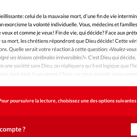
Foi
La bout
À propo
illissante: celui de la mauvaise mort, d’une fin de vie intermi
Opinions
n exorcisme la volonté individuelle. Vous, médecins et famille
 veux et comme je veux! Fin de vie, qui décide? Face aux prét
La réda
ourd'hui
r sa mort, les chrétiens répondront que Dieu décide! Cette vér
ons. Quelle serait votre réaction à cette question:
«Voulez-vous
Mon co
lises
gré ses lésions cérébrales irréversibles?»
. C’est Dieu qui décide
s une société sans Dieu, on répliquera qu’il est logique que l
Changem
érieure
te pas, tout n’est-il pas permis? Non, car pour pouvoir vivre ens
semblable ne va pas nous tuer.
Nous co
Emploi
Pour poursuivre la lecture, choisissez une des options suivantes 
 compte ?