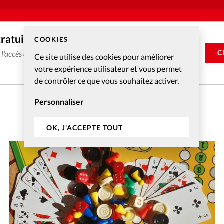
gratuitement
COOKIES
C
e l'accès aux articles web réservés aux abonnés pendant 14
Ce site utilise des cookies pour améliorer
votre expérience utilisateur et vous permet
de contrôler ce que vous souhaitez activer.
Personnaliser
OK, J'ACCEPTE TOUT