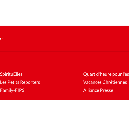
er
SpirituElles
Quart d'heure pour l'es
Les Petits Reporters
Vacances Chrétiennes
Family-FIPS
Alliance Presse
es
Mentions légales
Gestion des cookies