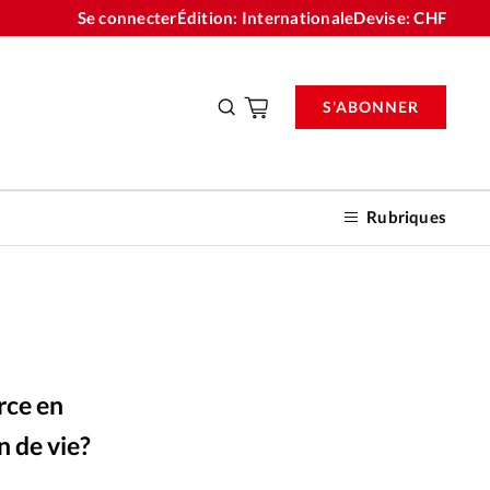
Se connecter
Édition: Internationale
Devise:
CHF
S'ABONNER
Rubriques
nnements
orce en
n don
n de vie?