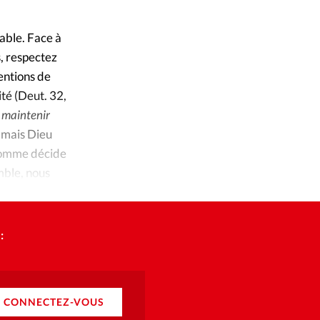
ique
s
nable. Face à
s, respectez
entions de
ction
ité (Deut. 32,
 maintenir
mpte
, mais Dieu
’homme décide
ement d'adresse
emble, nous
ntacter
:
CONNECTEZ-VOUS