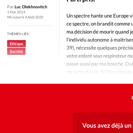
Culture
Dossier
Eglises
Par
Luc Olekhnovitch
1 Mar 2014
Un spectre hante une Europe vie
Génération réveil
Monde
Mis à jour le 4 Août 2020
ce spectre, on brandit comme u
ma décision de mourir quand je
THÈMES LIÉS:
Publireportage
Relations Auj
l’individu autonome à maîtrise
Ethique
39), nécessite quelques précisi
Société
Société
Tour du monde des Eg
votre enfant sous respirateur mal
passe aussi par ma bouche. Dan
Trait d'Ixène
Vécu
Vie Int
de sa fin de vie. Si Dieu n’exis
devons être assurés que notre 
Vous avez déjà un