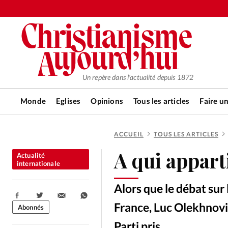
Un repère dans l'actualité depuis 1872
Monde
Eglises
Opinions
Tous les articles
Faire u
ACCUEIL
TOUS LES ARTICLES
RUBRIQUES
A qui apparti
Actualité
Tous les articles
Actualité ch
internationale
Alors que le débat sur 
Actualité internationale
Chro
Partager:
France, Luc Olekhnovit
Abonnés
Parti pris.