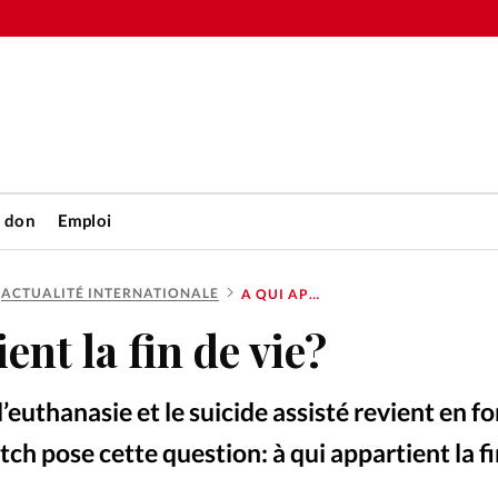
n don
Emploi
ACTUALITÉ INTERNATIONALE
A QUI APPARTIENT LA FIN DE VIE?
Accueil
ent la fin de vie?
rétienne
Les abo
l’euthanasie et le suicide assisté revient en f
nique
Faire u
ch pose cette question: à qui appartient la fi