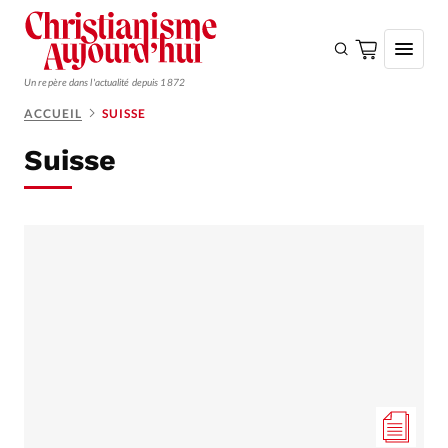
Un repère dans l'actualité depuis 1872
ACCUEIL
SUISSE
S'ABONNER
Suisse
Monde
Eglises
Opinions
Tous les articles
Faire un don
Emploi
Se connecter