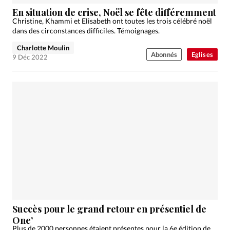
Édition: Internationale
En situation de crise, Noël se fête différemment
Devise:
CHF
Christine, Khammi et Elisabeth ont toutes les trois célébré noël
dans des circonstances difficiles. Témoignages.
RUBRIQUES
Charlotte Moulin
Tous les articles
Actualité chrétienne
Abonnés
Eglises
9 Déc 2022
Actualité internationale
Chronique
Culture
Dossier
Eglises
Foi
Génération réveil
Monde
Opinions
Publireportage
Relations Aujourd'hui
Société
Tour du monde des Eglises
Trait d'Ixène
Vécu
Vie Intérieure
Succès pour le grand retour en présentiel de
One’
Plus de 2000 personnes étaient présentes pour la 6e édition de