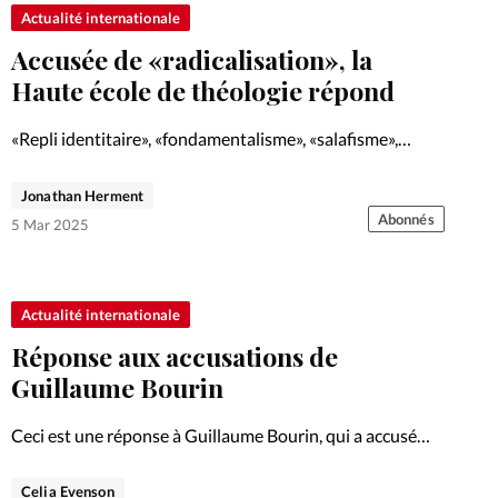
Foi
La bout
Actualité internationale
Accusée de «radicalisation», la
À propo
Opinions
Haute école de théologie répond
La réda
ourd'hui
«Repli identitaire», «fondamentalisme», «salafisme»,
«sectarisation»: les accusations du professeur de
Mon co
théologie Pierre Gisel sont lourdes. Analyse d'une
Jonathan Herment
lises
dispute de clochers.
Abonnés
5 Mar 2025
Changem
érieure
Nous co
Actualité internationale
Réponse aux accusations de
Emploi
Guillaume Bourin
Ceci est une réponse à Guillaume Bourin, qui a accusé
notre rédaction de déformation et de dissimulation dans
une vidéo parue avant la publication de notre dossier sur
Celia Evenson