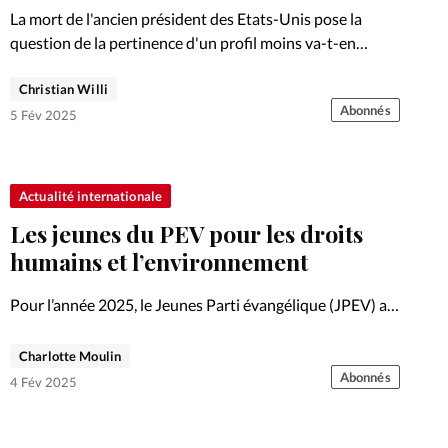
La mort de l'ancien président des Etats-Unis pose la
question de la pertinence d'un profil moins va-t-en
guerre que celui de nombreux dirigeants actuels.
Christian Willi
Analyse.
Abonnés
5 Fév 2025
Actualité internationale
Les jeunes du PEV pour les droits
humains et l’environnement
Pour l’année 2025, le Jeunes Parti évangélique (JPEV) a
décidé de concentrer son travail politique sur la lutte
contre l’exploitation d’êtres humains et de
Charlotte Moulin
l’environnement.
Abonnés
4 Fév 2025