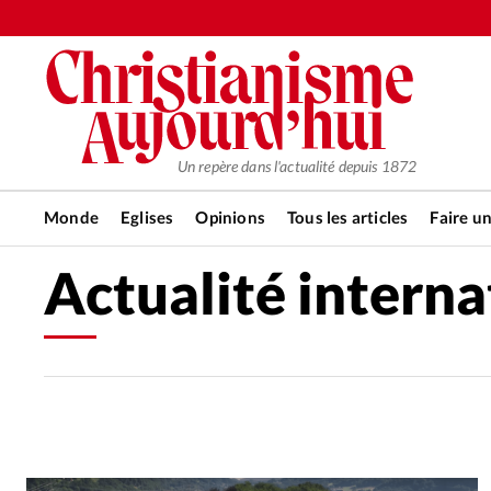
Un repère dans l'actualité depuis 1872
Monde
Eglises
Opinions
Tous les articles
Faire u
Actualité interna
RUBRIQUES
Tous les articles
Actualité ch
Actualité internationale
Chro