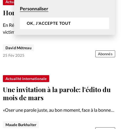
Actualité internationale
Personnaliser
Horreur à Goma, psychose à Bukavu
OK, J'ACCEPTE TOUT
En République démocratique du Congo, les premières
victimes des violences entre le M23 et les forces armées
régulières sont les civils. Témoignages.
David Métreau
Abonnés
25 Fév 2025
Actualité internationale
Une invitation à la parole: l’édito du
mois de mars
«Oser une parole juste, au bon moment, face à la bonne
audience – c’est là notre appel.»
Maude Burkhalter