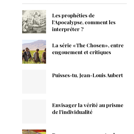
ique
Les prophéties de
s
l’Apocalypse, comment les
interpréter ?
ction
La série «The Chosen», entre
mpte
engouement et critiques
ement d'adresse
Puisses-tu, Jean-Louis Aubert
ntacter
Envisager la vérité au prisme
de l’individualité