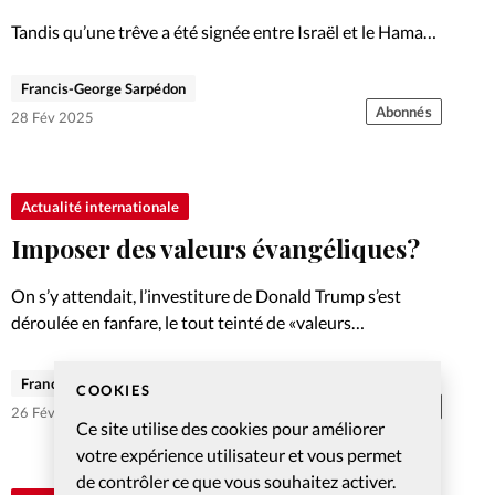
Tandis qu’une trêve a été signée entre Israël et le Hamas
le 15 janvier et effective le 19 janvier, les déclarations
fracassantes de Donald Trump sur Gaza inquiètent
Francis-George Sarpédon
l’Egypte et la Jordanie.
Abonnés
28 Fév 2025
Actualité internationale
Imposer des valeurs évangéliques?
On s’y attendait, l’investiture de Donald Trump s’est
déroulée en fanfare, le tout teinté de «valeurs
évangéliques». Le point sur un président pas comme les
autres.
Francis-George Sarpédon
COOKIES
Abonnés
26 Fév 2025
Ce site utilise des cookies pour améliorer
votre expérience utilisateur et vous permet
de contrôler ce que vous souhaitez activer.