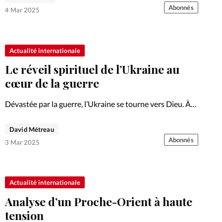
les abus.
Abonnés
4 Mar 2025
Actualité internationale
Le réveil spirituel de l’Ukraine au
cœur de la guerre
Dévastée par la guerre, l’Ukraine se tourne vers Dieu. À
l’heure où un espoir de paix est en vue, les chrétiens
d’Europe sont appelés à s’engager concrètement.
David Métreau
Abonnés
3 Mar 2025
Actualité internationale
Analyse d’un Proche-Orient à haute
tension