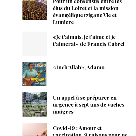
Pour un consensus entre les
élus du Loiret et la mission
évangélique tzigane Vie et
Lumière
«Je t’aimais, je t’aime et je
t’aimerai» de Francis Cabrel
«Inch’Allah», Adamo
Un appel à se préparer en
urgence à sept ans de vaches
maigres
Covid-19 : Amour et
vaccination, 9 raisons pour ne