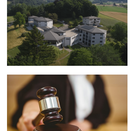
Culture
Dossier
Eglises
Génération réveil
Monde
Publireportage
Relations Auj
Société
Tour du monde des Eg
Trait d'Ixène
Vécu
Vie Int