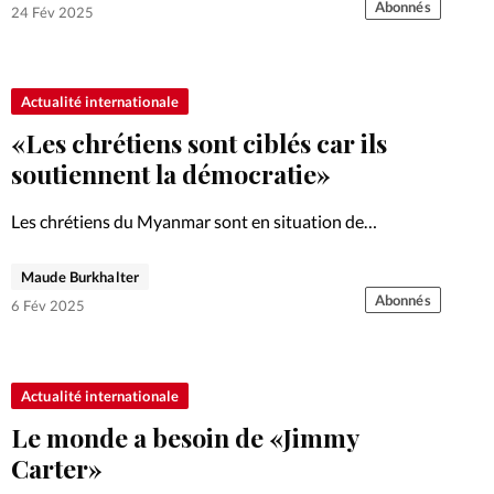
Abonnés
24 Fév 2025
Actualité internationale
«Les chrétiens sont ciblés car ils
soutiennent la démocratie»
Les chrétiens du Myanmar sont en situation de
persécution extrême. Le point avec Daisy Htun (prénom
d’emprunt), partenaire locale de Portes Ouvertes.
Maude Burkhalter
Abonnés
6 Fév 2025
Actualité internationale
Le monde a besoin de «Jimmy
Carter»