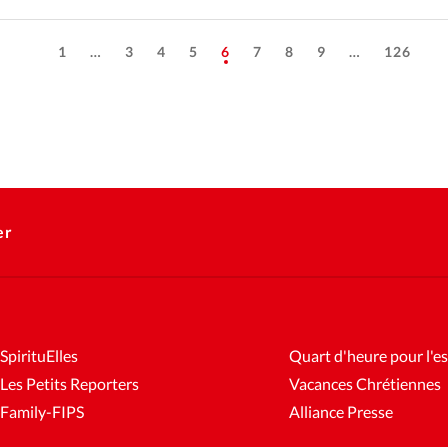
1
…
3
4
5
6
7
8
9
…
126
er
SpirituElles
Quart d'heure pour l'es
Les Petits Reporters
Vacances Chrétiennes
Family-FIPS
Alliance Presse