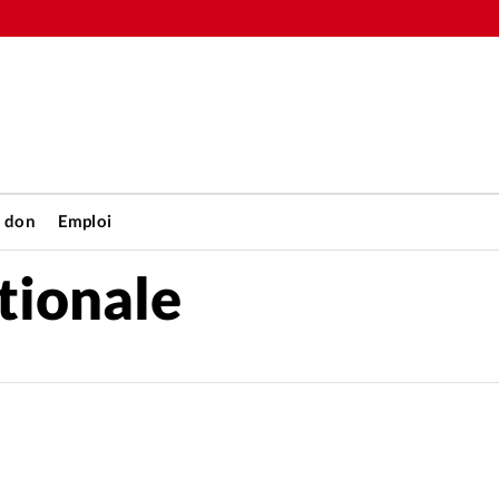
n don
Emploi
tionale
Accueil
rétienne
Les abo
nique
Faire u