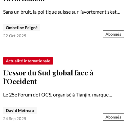
Sans un bruit, la politique suisse sur l’avortement s’est
élargie: à partir de 2027, l’assurance maladie prendra en
charge davantage de frais liés à une interruption de
Ombeline Peigné
grossesse. Analyse.
Abonnés
22 Oct 2025
Actualité internationale
L’essor du Sud global face à
l’Occident
Le 25e Forum de l’OCS, organisé à Tianjin, marque
l’affirmation du «Sud global» face à l’Occident. Chine,
Inde et Russie redessinent l’équilibre mondial, entre
David Métreau
autoritarisme et religions instrumentalisées.
Abonnés
24 Sep 2025