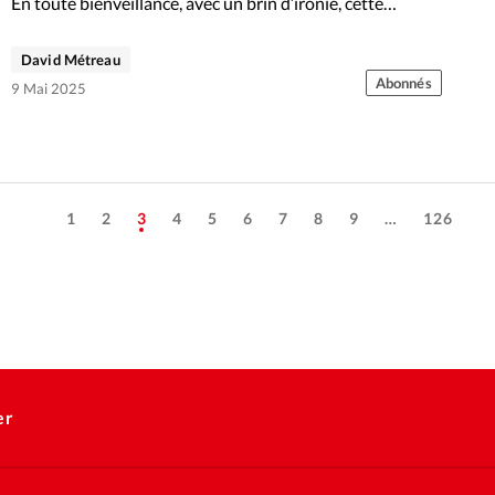
En toute bienveillance, avec un brin d’ironie, cette
rubrique reprend des informations fausses, incomplètes
ou erronées sur la foi chrétienne. Ce mois-ci, nous
David Métreau
reprenons un titre du journal Le Monde.
Abonnés
9 Mai 2025
1
2
3
4
5
6
7
8
9
…
126
er