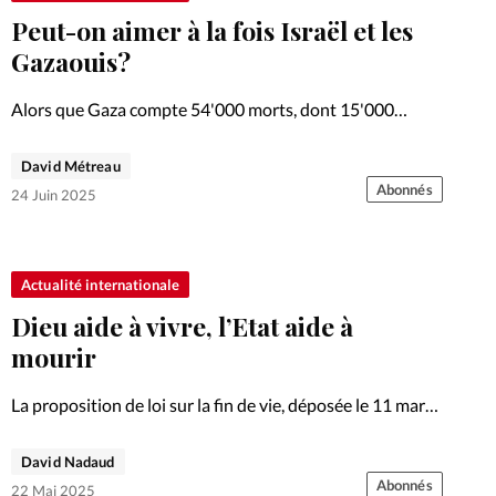
Peut-on aimer à la fois Israël et les
Gazaouis?
Alors que Gaza compte 54'000 morts, dont 15'000
enfants (selon l’UNICEF), une question divise les
chrétiens: peut-on aimer Israël sans nier la souffrance
David Métreau
des Gazaouis?
Abonnés
24 Juin 2025
Actualité internationale
Dieu aide à vivre, l’Etat aide à
mourir
La proposition de loi sur la fin de vie, déposée le 11 mars,
est actuellement débattue au Parlement français.
Certains y voient un progrès sociétal, d’autres une
David Nadaud
atteinte aux fondements médicaux.
Abonnés
22 Mai 2025