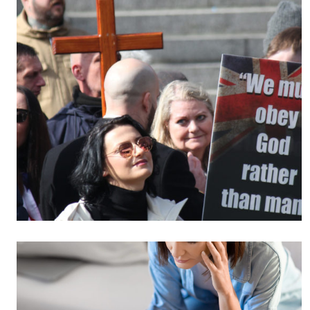
Culture
Dossier
Eglises
Génération réveil
Monde
Publireportage
Relations Auj
Société
Tour du monde des Eg
Trait d'Ixène
Vécu
Vie Int