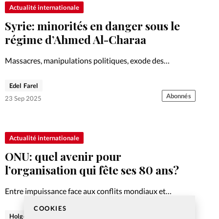
Actualité internationale
Syrie: minorités en danger sous le
régime d’Ahmed Al-Charaa
Massacres, manipulations politiques, exode des
minorités: derrière les discours d’unité du président par
intérim syrien Ahmed Al-Charaa, une réalité sombre se
Edel Farel
dessine.
Abonnés
23 Sep 2025
Actualité internationale
ONU: quel avenir pour
l’organisation qui fête ses 80 ans?
Entre impuissance face aux conflits mondiaux et
espérance biblique, deux anciens élus livrent leur regard
COOKIES
sur l’avenir de l’ONU, qui fête ses 80 ans.
Holger Wetjen