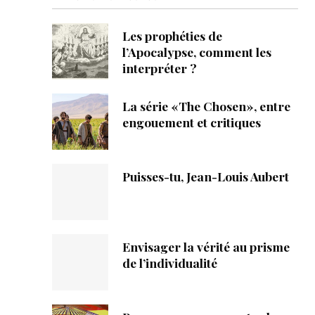
ique
Les prophéties de
s
l’Apocalypse, comment les
interpréter ?
ction
La série «The Chosen», entre
mpte
engouement et critiques
ement d'adresse
Puisses-tu, Jean-Louis Aubert
ntacter
Envisager la vérité au prisme
de l’individualité