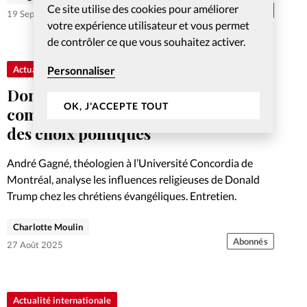
Ce site utilise des cookies pour améliorer
Abonnés
19 Sep 2025
votre expérience utilisateur et vous permet
de contrôler ce que vous souhaitez activer.
Actualité internationale
Personnaliser
Donald Trump et les évangéliques:
OK, J'ACCEPTE TOUT
comprendre les raisons religieuses
des choix politiques
André Gagné, théologien à l’Université Concordia de
Montréal, analyse les influences religieuses de Donald
Trump chez les chrétiens évangéliques. Entretien.
Charlotte Moulin
Abonnés
27 Août 2025
Actualité internationale