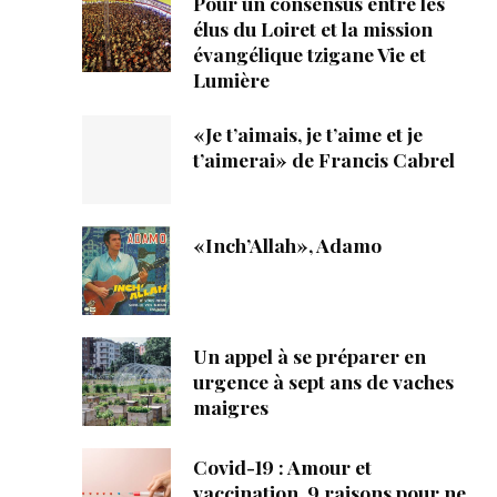
Pour un consensus entre les
élus du Loiret et la mission
évangélique tzigane Vie et
Lumière
«Je t’aimais, je t’aime et je
t’aimerai» de Francis Cabrel
«Inch’Allah», Adamo
Un appel à se préparer en
urgence à sept ans de vaches
maigres
Covid-19 : Amour et
vaccination, 9 raisons pour ne