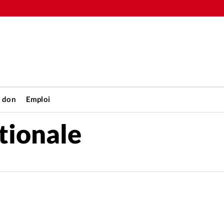
n don
Emploi
tionale
Accueil
rétienne
Les abo
nique
Faire u