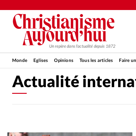
Un repère dans l'actualité depuis 1872
Monde
Eglises
Opinions
Tous les articles
Faire u
Actualité interna
RUBRIQUES
Tous les articles
Actualité ch
Actualité internationale
Chro