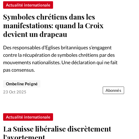
Foi
La bout
Actualité internationale
Symboles chrétiens dans les
À propo
Opinions
manifestations: quand la Croix
devient un drapeau
La réda
ourd'hui
Des responsables d’Eglises britanniques s’engagent
Mon co
contre la récupération de symboles chrétiens par des
lises
mouvements nationalistes. Une déclaration qui ne fait
Changem
pas consensus.
érieure
Nous co
Ombeline Peigné
Abonnés
23 Oct 2025
Emploi
Actualité internationale
La Suisse libéralise discrètement
l’avortement