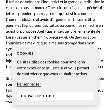
Il refuse de voir dans l’industriel et la grande distribution la
cause de tous les maux. «Que celui qui n’a jamais péché lui
jette la première pierre. Je crois que c’est le cœur de
l’homme, idolâtre et avide d’argent qui a besoin d’être
guéri.» Et l’agriculteur devrait aussi pouvoir se remettre en
question, propose Joël Fauriel, ce que lui-même tente de
faire. «Je suis en chemin», précise-t-il. «Je devrais avoir
l’humilité de me dire que je me suis trompé dans mon
système agricole. J’ai obéi aux conseils des banquiers, des
COOKIES
techniciens, j’ai répondu à l’appât du gain et ces
injonctions: “Change de tracteurs, de machines, augmente
Ce site utilise des cookies pour améliorer
tes rendements, etc.”, plutôt que de faire confiance à Dieu.»
votre expérience utilisateur et vous permet
de contrôler ce que vous souhaitez activer.
Si le paysan est dans la sagesse et non dans une opposition
Personnaliser
stérile, cela peut interpeller le peuple, assure Jean,
l’agriculteur suisse romand. «Notre approche apaisée peut
devenir un exemple de solution, dans le dialogue et le
OK, J'ACCEPTE TOUT
compromis pour d’autres pays.»