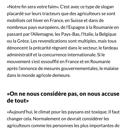
Édition: Internationale
«Notre fin sera votre faim». C’est avec ce type de slogan
Devise:
CHF
placardé sur leurs tracteurs que des agriculteurs se sont
mobilisés cet hiver en France, en Suisse et dans de
RUBRIQUES
nombreux pays européens, de l’Espagne à la Roumanie en
Tous les articles
Actualité chrétienne
passant par l’Allemagne, les Pays-Bas, l’Italie, la Belgique
Actualité internationale
Chronique
Culture
ou la Grèce. Les revendications sont multiples, mais tous
Dossier
Eglises
Foi
Génération réveil
Monde
dénoncent la précarité régnant dans le secteur, le fardeau
Opinions
Publireportage
Relations Aujourd'hui
administratif et la concurrence internationale. Si le
mouvement s’est essoufflé en France et en Roumanie
Société
Tour du monde des Eglises
Trait d'Ixène
après l’annonce de mesures gouvernementales, le malaise
Vécu
Vie Intérieure
dans le monde agricole demeure.
«On ne nous considère pas, on nous accuse
de tout»
«Aujourd’hui, le climat pour les paysans est toxique. Il faut
changer cela. Normalement on devrait considérer les
agriculteurs comme les personnes les plus importantes de