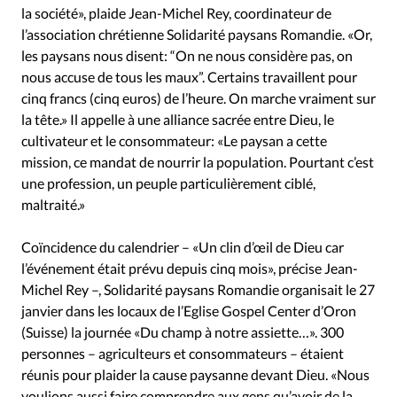
la société», plaide Jean-Michel Rey, coordinateur de
l’association chrétienne Solidarité paysans Romandie. «Or,
les paysans nous disent: “On ne nous considère pas, on
nous accuse de tous les maux”. Certains travaillent pour
cinq francs (cinq euros) de l’heure. On marche vraiment sur
la tête.» Il appelle à une alliance sacrée entre Dieu, le
cultivateur et le consommateur: «Le paysan a cette
mission, ce mandat de nourrir la population. Pourtant c’est
une profession, un peuple particulièrement ciblé,
maltraité.»
Coïncidence du calendrier – «Un clin d’œil de Dieu car
l’événement était prévu depuis cinq mois», précise Jean-
Michel Rey –, Solidarité paysans Romandie organisait le 27
janvier dans les locaux de l’Eglise Gospel Center d’Oron
(Suisse) la journée «Du champ à notre assiette…». 300
personnes – agriculteurs et consommateurs – étaient
réunis pour plaider la cause paysanne devant Dieu. «Nous
voulions aussi faire comprendre aux gens qu’avoir de la