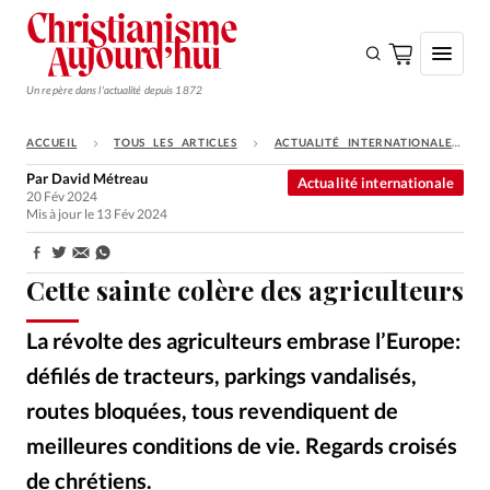
Un repère dans l'actualité depuis 1872
ACCUEIL
TOUS LES ARTICLES
ACTUALITÉ INTERNATIONALE
S'ABONNER
Par
David Métreau
Actualité internationale
20 Fév 2024
Monde
Mis à jour le 13 Fév 2024
Eglises
Partager:
Opinions
Cette sainte colère des agriculteurs
Tous les articles
La révolte des agriculteurs embrase l’Europe:
Faire un don
défilés de tracteurs, parkings vandalisés,
Emploi
routes bloquées, tous revendiquent de
meilleures conditions de vie. Regards croisés
Se connecter
de chrétiens.
Wikipedia
©