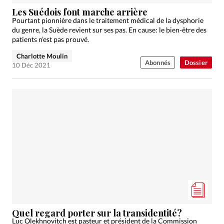
Édition: Internationale
Les Suédois font marche arrière
Devise:
CHF
Pourtant pionnière dans le traitement médical de la dysphorie
du genre, la Suède revient sur ses pas. En cause: le bien-être des
RUBRIQUES
patients n’est pas prouvé.
Tous les articles
Actualité chrétienne
Charlotte Moulin
Abonnés
Dossier
Actualité internationale
Chronique
Culture
10 Déc 2021
Dossier
Eglises
Foi
Génération réveil
Monde
Opinions
Publireportage
Relations Aujourd'hui
Société
Tour du monde des Eglises
Trait d'Ixène
Vécu
Vie Intérieure
Quel regard porter sur la transidentité?
Luc Olekhnovitch est pasteur et président de la Commission