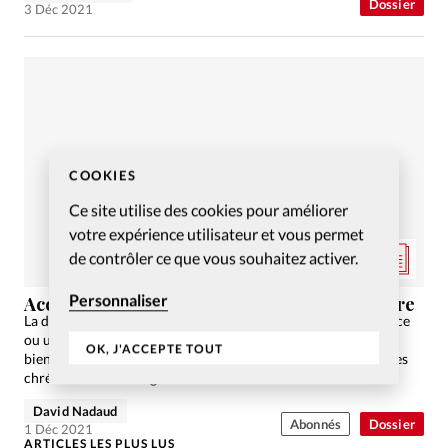
Dossier
3 Déc 2021
COOKIES
Ce site utilise des cookies pour améliorer
votre expérience utilisateur et vous permet
de contrôler ce que vous souhaitez activer.
Personnaliser
Accompagner son enfant qui se dit transgenre
La dysphorie du genre, est-ce juste un passage de l’adolescence
ou une crise plus profonde? Dans les deux cas, douceur et
OK, J'ACCEPTE TOUT
bienveillance restent de mise pour les parents comme pour les
chrétiens au sens large.…
David Nadaud
Abonnés
Dossier
1 Déc 2021
ARTICLES LES PLUS LUS