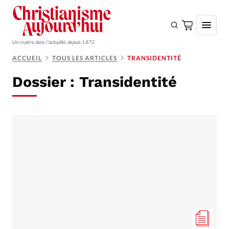
Un repère dans l'actualité depuis 1872
ACCUEIL
TOUS LES ARTICLES
TRANSIDENTITÉ
S'ABONNER
Dossier :
Transidentité
Monde
Eglises
Opinions
Tous les articles
Faire un don
Emploi
Se connecter