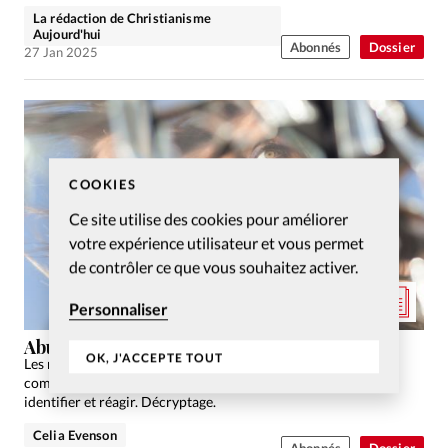
La rédaction de Christianisme
Aujourd'hui
Abonnés
Dossier
27 Jan 2025
COOKIES
Ce site utilise des cookies pour améliorer
votre expérience utilisateur et vous permet
de contrôler ce que vous souhaitez activer.
Personnaliser
Abus sexuel, spirituel, de quoi parle-t-on?
OK, J'ACCEPTE TOUT
Les récents scandales d’abus rappellent l’urgence de bien
comprendre ce qu’est un abus afin de mieux les prévenir, les
identifier et réagir. Décryptage.
Celia Evenson