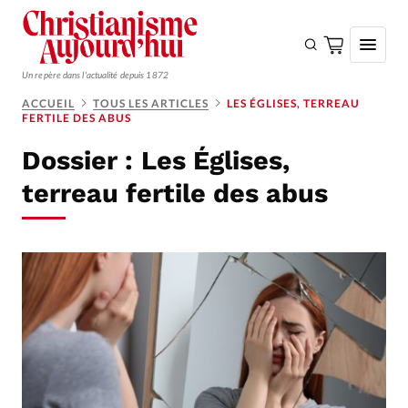
Un repère dans l'actualité depuis 1872
ACCUEIL
TOUS LES ARTICLES
LES ÉGLISES, TERREAU
FERTILE DES ABUS
S'ABONNER
Dossier :
Les Églises,
Monde
terreau fertile des abus
Eglises
Opinions
Tous les articles
Faire un don
Emploi
Se connecter