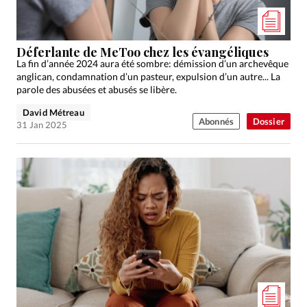
Édition: Internationale
Devise:
CHF
Déferlante de MeToo chez les évangéliques
RUBRIQUES
La fin d’année 2024 aura été sombre: démission d’un archevêque
Tous les articles
Actualité chrétienne
anglican, condamnation d’un pasteur, expulsion d’un autre... La
Actualité internationale
Chronique
Culture
parole des abusées et abusés se libère.
Dossier
Eglises
Foi
Génération réveil
Monde
David Métreau
Abonnés
Dossier
31 Jan 2025
Opinions
Publireportage
Relations Aujourd'hui
Société
Tour du monde des Eglises
Trait d'Ixène
Vécu
Vie Intérieure