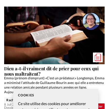
Dieu a-t-il vraiment dit de prier pour ceux qui
nous maltraitent?
Emma (prénom d’emprunt) «C’est un prédateur.» Longtemps, Emma
a minimisé l’attitude de Guillaume Bourin avec qui elle a entretenu
une relation amicale pendant plusieurs années en ligne.
Aujourd’hui, elle veut «parler vrai».Il y a une…
COOKIES
Rachel Gamper
Ce site utilise des cookies pour améliorer
8 Juil 2026
Abonnés
Dossier
Dossier: Aimer ses ennemis