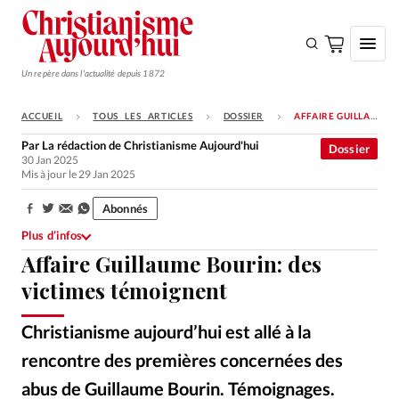
Un repère dans l'actualité depuis 1872
ACCUEIL
TOUS LES ARTICLES
DOSSIER
AFFAIRE GUILLAUME BOURIN: DES VICTIMES TÉMOIGNENT
S'ABONNER
Par
La rédaction de Christianisme Aujourd'hui
Dossier
30 Jan 2025
Monde
Mis à jour le 29 Jan 2025
Eglises
Abonnés
Partager:
Opinions
Plus d’infos
Affaire Guillaume Bourin: des
Tous les articles
victimes témoignent
Faire un don
Emploi
Christianisme aujourd’hui est allé à la
rencontre des premières concernées des
Se connecter
abus de Guillaume Bourin. Témoignages.
GettyImages
©