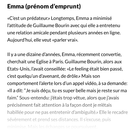
Édition: Internationale
Emma (prénom d’emprunt)
Devise:
CHF
«C’est un prédateur.» Longtemps, Emma a minimisé
RUBRIQUES
l’attitude de Guillaume Bourin avec qui elle a entretenu
Tous les articles
Actualité chrétienne
une relation amicale pendant plusieurs années en ligne.
Actualité internationale
Chronique
Culture
Aujourd’hui, elle veut «parler vrai».
Dossier
Eglises
Foi
Génération réveil
Monde
Il y a une dizaine d’années, Emma, récemment convertie,
Opinions
Publireportage
Relations Aujourd'hui
cherchait une Eglise à Paris. Guillaume Bourin, alors aux
Société
Tour du monde des Eglises
Trait d'Ixène
Etats-Unis, l’avait conseillée: «Le feeling était bien passé,
Vécu
Vie Intérieure
c’est quelqu’un d’avenant, de drôle.» Mais son
comportement l’alerte lors d’un appel vidéo, à sa demande:
«Il a dit: “Je suis déçu, tu es super belle mais je reste sur ma
faim.” Sous-entendu: j’étais trop vêtue, alors que j’avais
précisément fait attention à la façon dont je m’étais
habillée pour ne pas entretenir d’ambiguïté.» Elle le recadre
sévèrement et prend ses distances. Il s’excuse, puis
minimise. Mais les échanges se poursuivent.