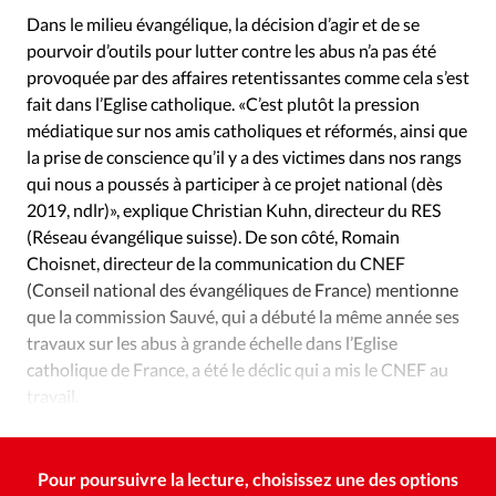
Édition: Internationale
Dans le milieu évangélique, la décision d’agir et de se
Devise:
CHF
pourvoir d’outils pour lutter contre les abus n’a pas été
provoquée par des affaires retentissantes comme cela s’est
RUBRIQUES
fait dans l’Eglise catholique. «C’est plutôt la pression
Tous les articles
Actualité chrétienne
médiatique sur nos amis catholiques et réformés, ainsi que
Actualité internationale
Chronique
Culture
la prise de conscience qu’il y a des victimes dans nos rangs
Dossier
Eglises
Foi
Génération réveil
Monde
qui nous a poussés à participer à ce projet national (dès
Opinions
Publireportage
Relations Aujourd'hui
2019, ndlr)», explique Christian Kuhn, directeur du RES
(Réseau évangélique suisse). De son côté, Romain
Société
Tour du monde des Eglises
Trait d'Ixène
Choisnet, directeur de la communication du CNEF
Vécu
Vie Intérieure
(Conseil national des évangéliques de France) mentionne
que la commission Sauvé, qui a débuté la même année ses
travaux sur les abus à grande échelle dans l’Eglise
catholique de France, a été le déclic qui a mis le CNEF au
travail.
Pour poursuivre la lecture, choisissez une des options