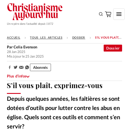
Un repère dans l'actualité depuis 1872
ACCUEIL
TOUS LES ARTICLES
DOSSIER
S’IL VOUS PLAÎT, EXPRIMEZ-VOUS
S'ABONNER
Par
Celia Evenson
Dossier
28 Jan 2025
Monde
Mis à jour le 25 Jan 2025
Eglises
Abonnés
Partager:
Opinions
Plus d’infos
S’il vous plaît, exprimez-vous
Tous les articles
Faire un don
Depuis quelques années, les faîtières se sont
Emploi
dotées d’outils pour lutter contre les abus en
église. Quels sont ces outils et comment s’en
Se connecter
servir?
GettyImages
©