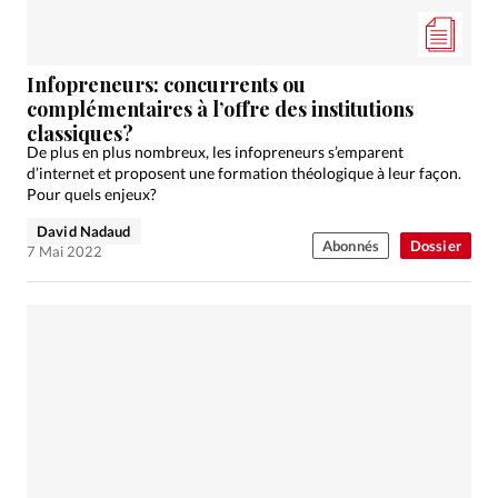
Édition: Internationale
Devise:
CHF
Infopreneurs: concurrents ou
RUBRIQUES
complémentaires à l’offre des institutions
Tous les articles
Actualité chrétienne
classiques?
Actualité internationale
Chronique
Culture
De plus en plus nombreux, les infopreneurs s’emparent
d’internet et proposent une formation théologique à leur façon.
Dossier
Eglises
Foi
Génération réveil
Monde
Pour quels enjeux?
Opinions
Publireportage
Relations Aujourd'hui
David Nadaud
Société
Tour du monde des Eglises
Trait d'Ixène
Abonnés
Dossier
7 Mai 2022
Vécu
Vie Intérieure