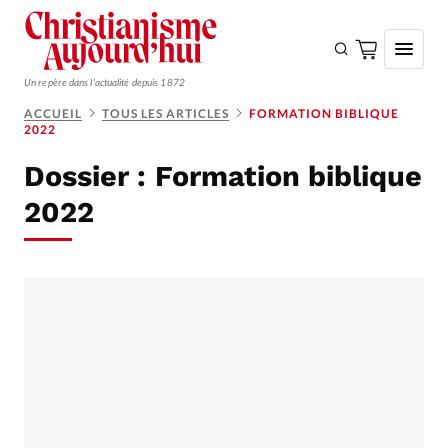
Un repère dans l'actualité depuis 1872
ACCUEIL
TOUS LES ARTICLES
FORMATION BIBLIQUE
2022
S'ABONNER
Dossier :
Formation biblique
Monde
2022
Eglises
Opinions
Tous les articles
Faire un don
Emploi
Se connecter