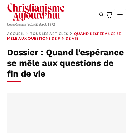
Un repère dans l'actualité depuis 1872
ACCUEIL
TOUS LES ARTICLES
QUAND L’ESPÉRANCE SE
MÊLE AUX QUESTIONS DE FIN DE VIE
S'ABONNER
Dossier :
Quand l’espérance
Monde
se mêle aux questions de
Eglises
fin de vie
Opinions
Tous les articles
Faire un don
Emploi
Se connecter