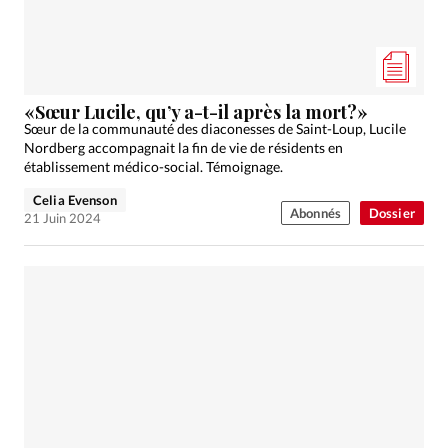
Édition: Suisse
Devise:
CHF
RUBRIQUES
Tous les articles
Actualité chrétienne
«Sœur Lucile, qu’y a-t-il après la mort?»
Actualité internationale
Chronique
Culture
Sœur de la communauté des diaconesses de Saint-Loup, Lucile
Nordberg accompagnait la fin de vie de résidents en
Dossier
Eglises
Foi
Génération réveil
Monde
établissement médico-social. Témoignage.
Opinions
Publireportage
Relations Aujourd'hui
Celia Evenson
Abonnés
Dossier
Société
Tour du monde des Eglises
Trait d'Ixène
21 Juin 2024
Vécu
Vie Intérieure