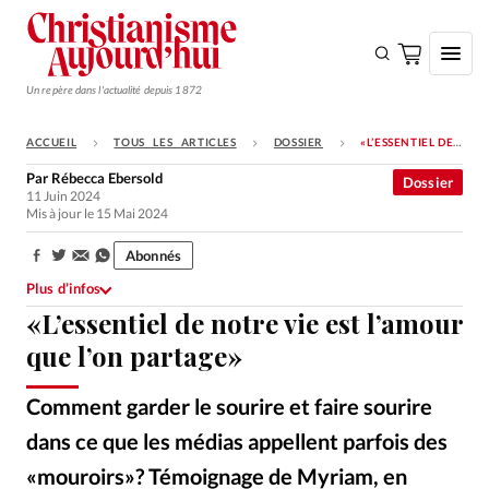
Un repère dans l'actualité depuis 1872
ACCUEIL
TOUS LES ARTICLES
DOSSIER
«L’ESSENTIEL DE NOTRE VIE EST L’AMOUR QUE L’ON PARTAGE»
S'ABONNER
Par
Rébecca Ebersold
Dossier
11 Juin 2024
Monde
Mis à jour le 15 Mai 2024
Eglises
Abonnés
Partager:
Opinions
Plus d’infos
«L’essentiel de notre vie est l’amour
Tous les articles
que l’on partage»
Faire un don
Emploi
Comment garder le sourire et faire sourire
dans ce que les médias appellent parfois des
Se connecter
«mouroirs»? Témoignage de Myriam, en