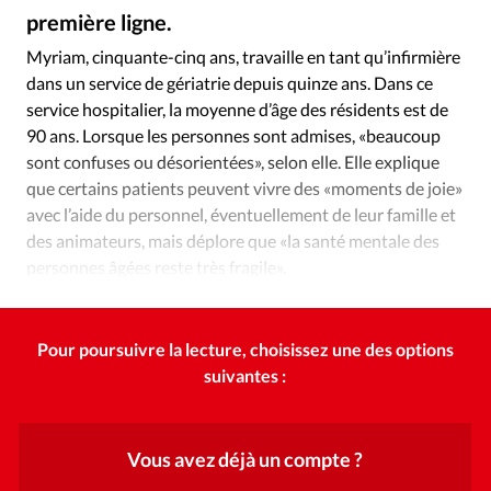
Édition: Internationale
première ligne.
GettyImages
©
Devise:
CHF
Myriam, cinquante-cinq ans, travaille en tant qu’infirmière
dans un service de gériatrie depuis quinze ans. Dans ce
RUBRIQUES
Tous les articles
Actualité chrétienne
service hospitalier, la moyenne d’âge des résidents est de
90 ans. Lorsque les personnes sont admises, «beaucoup
Actualité internationale
Chronique
Culture
sont confuses ou désorientées», selon elle. Elle explique
Dossier
Eglises
Foi
Génération réveil
Monde
que certains patients peuvent vivre des «moments de joie»
Opinions
Publireportage
Relations Aujourd'hui
avec l’aide du personnel, éventuellement de leur famille et
Société
Tour du monde des Eglises
Trait d'Ixène
des animateurs, mais déplore que «la santé mentale des
personnes âgées reste très fragile».
Vécu
Vie Intérieure
Pour poursuivre la lecture, choisissez une des options
suivantes :
Vous avez déjà un compte ?